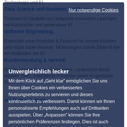
Technologie und KI.
Data Science und Business Intelligence
Nur notwendige Cookies
Trainiere KI-Modelle und entwickle innovative Lösungen
mit klassischer und generativer KI.
Software Engineering
Entwickle neue Produkte & Features für unsere Kunden
und nutze dabei neueste Technologien sowie State-of-the-
Art-Methoden der KI.
Kundenberatung & Vertrieb
Berate unsere Kunden kompetent – unterstützt durch
Unvergleichlich lecker
digitale Tools, intelligente Prozesse sowie KI-gestützte
Mit dem Klick auf „Geht klar” ermöglichen Sie uns
Services.
Ihnen über Cookies ein verbessertes
Nutzungserlebnis zu servieren und dieses
alle Teams anzeigen
kontinuierlich zu verbessern. Damit können wir Ihnen
personalisierte Empfehlungen auch auf Drittseiten
ausspielen. Über „Anpassen” können Sie Ihre
persönlichen Präferenzen festlegen. Dies ist auch