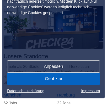
nachträglich jederzeit möglich. Mit dem Klick auf „Nur
STANDORTE
notwendige Cookies” werden lediglich technisch
notwendige Cookies gespeichert.
Unsere Standorte
Anpassen
In mehr als 20 Städten arbeiten wir mit Herzblut an
intelligenten Lösungen für unsere Kunden – oft gestützt
durch KI. Hier entsteht der unvergleichliche CHECKito
Geht klar
Spirit.
Datenschutzerklärung
Impressum
München
Hamburg
62 Jobs
22 Jobs