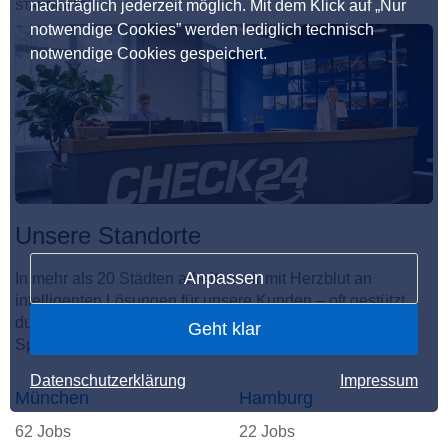
nachträglich jederzeit möglich. Mit dem Klick auf „Nur
STANDORTE
notwendige Cookies” werden lediglich technisch
notwendige Cookies gespeichert.
Unsere Standorte
Anpassen
In mehr als 20 Städten arbeiten wir mit Herzblut an
intelligenten Lösungen für unsere Kunden – oft gestützt
durch KI. Hier entsteht der unvergleichliche CHECKito
Geht klar
Spirit.
Datenschutzerklärung
Impressum
München
Hamburg
62 Jobs
22 Jobs