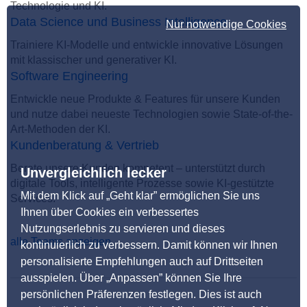
Technologie und KI.
Data Science und Business Intelligence
Nur notwendige Cookies
Trainiere KI-Modelle und entwickle innovative Lösungen
mit klassischer und generativer KI.
Software Engineering
Entwickle neue Produkte & Features für unsere Kunden
und nutze dabei neueste Technologien sowie State-of-the-
Art-Methoden der KI.
Kundenberatung & Vertrieb
Berate unsere Kunden kompetent – unterstützt durch
Unvergleichlich lecker
digitale Tools, intelligente Prozesse sowie KI-gestützte
Mit dem Klick auf „Geht klar” ermöglichen Sie uns
Services.
Ihnen über Cookies ein verbessertes
Nutzungserlebnis zu servieren und dieses
alle Teams anzeigen
kontinuierlich zu verbessern. Damit können wir Ihnen
personalisierte Empfehlungen auch auf Drittseiten
ausspielen. Über „Anpassen” können Sie Ihre
persönlichen Präferenzen festlegen. Dies ist auch