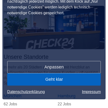
nachträglich jederzeit möglich. Mit dem Klick auf „Nur
STANDORTE
notwendige Cookies” werden lediglich technisch
notwendige Cookies gespeichert.
Unsere Standorte
Anpassen
In mehr als 20 Städten arbeiten wir mit Herzblut an
intelligenten Lösungen für unsere Kunden – oft gestützt
durch KI. Hier entsteht der unvergleichliche CHECKito
Geht klar
Spirit.
Datenschutzerklärung
Impressum
München
Hamburg
62 Jobs
22 Jobs