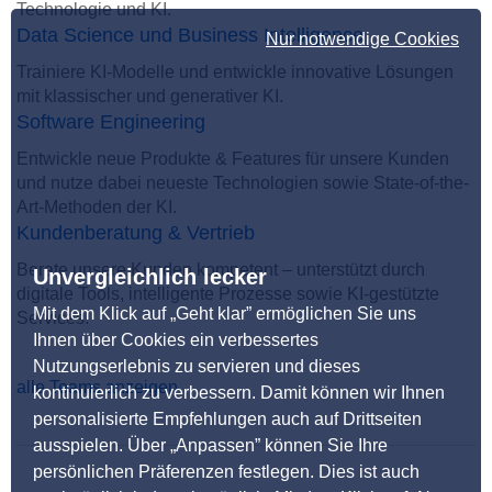
Technologie und KI.
Data Science und Business Intelligence
Nur notwendige Cookies
Trainiere KI-Modelle und entwickle innovative Lösungen
mit klassischer und generativer KI.
Software Engineering
Entwickle neue Produkte & Features für unsere Kunden
und nutze dabei neueste Technologien sowie State-of-the-
Art-Methoden der KI.
Kundenberatung & Vertrieb
Berate unsere Kunden kompetent – unterstützt durch
Unvergleichlich lecker
digitale Tools, intelligente Prozesse sowie KI-gestützte
Mit dem Klick auf „Geht klar” ermöglichen Sie uns
Services.
Ihnen über Cookies ein verbessertes
Nutzungserlebnis zu servieren und dieses
alle Teams anzeigen
kontinuierlich zu verbessern. Damit können wir Ihnen
personalisierte Empfehlungen auch auf Drittseiten
ausspielen. Über „Anpassen” können Sie Ihre
persönlichen Präferenzen festlegen. Dies ist auch