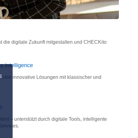
t die digitale Zukunft mitgestalten und CHECKito
 Intelligence
s
wickle innovative Lösungen mit klassischer und
b
t – unterstützt durch digitale Tools, intelligente
Services.