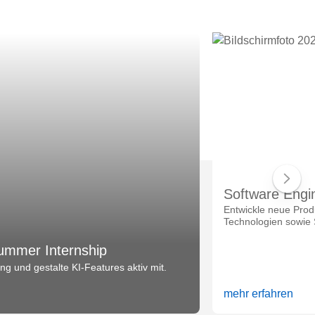
Software Engi
Entwickle neue Prod
Technologien sowie 
ummer Internship
g und gestalte KI-Features aktiv mit.
mehr erfahren