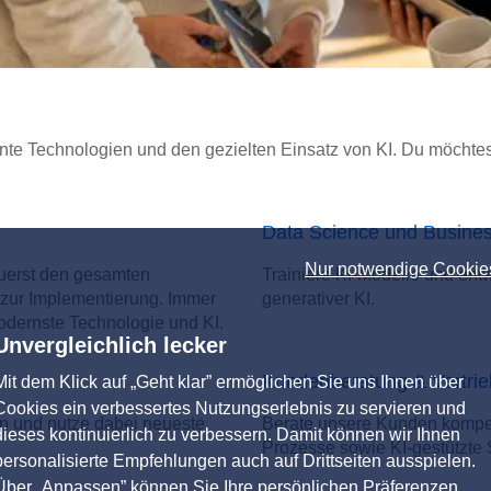
nte Technologien und den gezielten Einsatz von KI. Du möchtes
Data Science und Business
Nur notwendige Cookie
euerst den gesamten
Trainiere KI-Modelle und ent
 zur Implementierung. Immer
generativer KI.
odernste Technologie und KI.
Unvergleichlich lecker
Kundenberatung & Vertrie
Mit dem Klick auf „Geht klar” ermöglichen Sie uns Ihnen über
Cookies ein verbessertes Nutzungserlebnis zu servieren und
n und nutze dabei neueste
Berate unsere Kunden kompeten
dieses kontinuierlich zu verbessern. Damit können wir Ihnen
Prozesse sowie KI-gestützte 
personalisierte Empfehlungen auch auf Drittseiten ausspielen.
Über „Anpassen” können Sie Ihre persönlichen Präferenzen