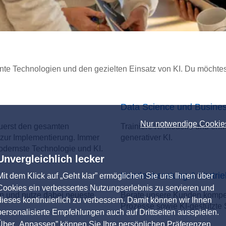
nte Technologien und den gezielten Einsatz von KI. Du möchtes
Data Science und Business
Nur notwendige Cookie
euerst den gesamten
Trainiere KI-Modelle und ent
 zur Implementierung. Immer
generativer KI.
odernste Technologie und KI.
Unvergleichlich lecker
Kundenberatung & Vertrie
Mit dem Klick auf „Geht klar” ermöglichen Sie uns Ihnen über
Cookies ein verbessertes Nutzungserlebnis zu servieren und
n und nutze dabei neueste
Berate unsere Kunden kompeten
dieses kontinuierlich zu verbessern. Damit können wir Ihnen
Prozesse sowie KI-gestützte 
personalisierte Empfehlungen auch auf Drittseiten ausspielen.
Über „Anpassen” können Sie Ihre persönlichen Präferenzen