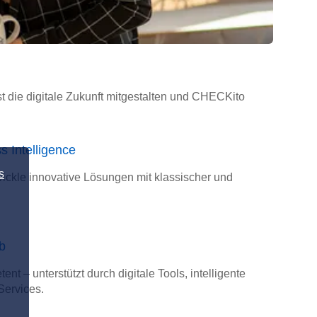
t die digitale Zukunft mitgestalten und CHECKito
 Intelligence
s
wickle innovative Lösungen mit klassischer und
b
t – unterstützt durch digitale Tools, intelligente
Services.