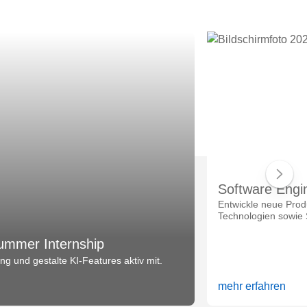
Software Engi
Entwickle neue Prod
Technologien sowie 
ummer Internship
g und gestalte KI-Features aktiv mit.
mehr erfahren