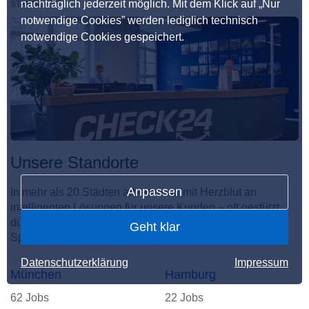
nachträglich jederzeit möglich. Mit dem Klick auf „Nur
STANDORTE
notwendige Cookies” werden lediglich technisch
notwendige Cookies gespeichert.
Unsere Standorte
Anpassen
In mehr als 20 Städten arbeiten wir mit Herzblut an
intelligenten Lösungen für unsere Kunden – oft gestützt
durch KI. Hier entsteht der unvergleichliche CHECKito
Geht klar
Spirit.
Datenschutzerklärung
Impressum
München
Hamburg
62 Jobs
22 Jobs