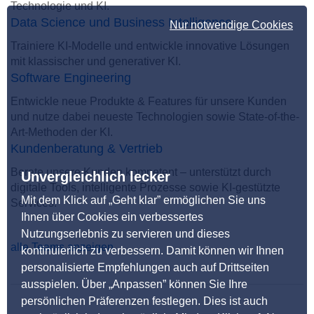
Technologie und KI.
Data Science und Business Intelligence
Nur notwendige Cookies
Trainiere KI-Modelle und entwickle innovative Lösungen
mit klassischer und generativer KI.
Software Engineering
Entwickle neue Produkte & Features für unsere Kunden
und nutze dabei neueste Technologien sowie State-of-the-
Art-Methoden der KI.
Kundenberatung & Vertrieb
Berate unsere Kunden kompetent – unterstützt durch
Unvergleichlich lecker
digitale Tools, intelligente Prozesse sowie KI-gestützte
Mit dem Klick auf „Geht klar” ermöglichen Sie uns
Services.
Ihnen über Cookies ein verbessertes
Nutzungserlebnis zu servieren und dieses
alle Teams anzeigen
kontinuierlich zu verbessern. Damit können wir Ihnen
personalisierte Empfehlungen auch auf Drittseiten
ausspielen. Über „Anpassen” können Sie Ihre
persönlichen Präferenzen festlegen. Dies ist auch