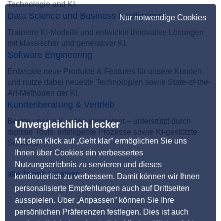
Technologie und KI.
Data Science und Business Intelligence
Nur notwendige Cookies
Trainiere KI-Modelle und entwickle innovative Lösungen
mit klassischer und generativer KI.
Software Engineering
Entwickle neue Produkte & Features für unsere Kunden
und nutze dabei neueste Technologien sowie State-of-the-
Art-Methoden der KI.
Kundenberatung & Vertrieb
Berate unsere Kunden kompetent – unterstützt durch
Unvergleichlich lecker
digitale Tools, intelligente Prozesse sowie KI-gestützte
Mit dem Klick auf „Geht klar” ermöglichen Sie uns
Services.
Ihnen über Cookies ein verbessertes
Nutzungserlebnis zu servieren und dieses
alle Teams anzeigen
kontinuierlich zu verbessern. Damit können wir Ihnen
personalisierte Empfehlungen auch auf Drittseiten
ausspielen. Über „Anpassen” können Sie Ihre
persönlichen Präferenzen festlegen. Dies ist auch