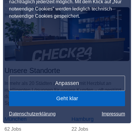
nachträglich jederzeit möglich. Mit dem Klick auf „Nur
STANDORTE
notwendige Cookies” werden lediglich technisch
notwendige Cookies gespeichert.
Unsere Standorte
Anpassen
In mehr als 20 Städten arbeiten wir mit Herzblut an
intelligenten Lösungen für unsere Kunden – oft gestützt
durch KI. Hier entsteht der unvergleichliche CHECKito
Geht klar
Spirit.
Datenschutzerklärung
Impressum
München
Hamburg
62 Jobs
22 Jobs