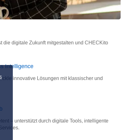
t die digitale Zukunft mitgestalten und CHECKito
 Intelligence
s
wickle innovative Lösungen mit klassischer und
b
t – unterstützt durch digitale Tools, intelligente
Services.