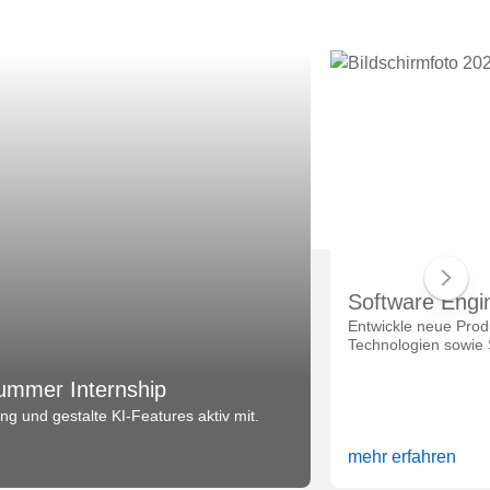
Software Engi
Entwickle neue Prod
Technologien sowie 
ummer Internship
g und gestalte KI-Features aktiv mit.
mehr erfahren