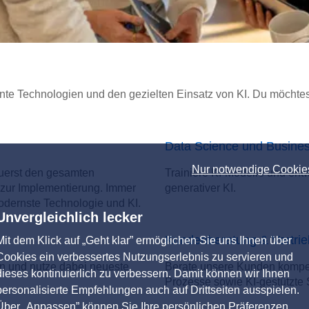
nte Technologien und den gezielten Einsatz von KI. Du möchtes
Data Science und Business
Nur notwendige Cookie
euerst den gesamten
Trainiere KI-Modelle und ent
 zur Implementierung. Immer
generativer KI.
odernste Technologie und KI.
Unvergleichlich lecker
Kundenberatung & Vertrie
Mit dem Klick auf „Geht klar” ermöglichen Sie uns Ihnen über
Cookies ein verbessertes Nutzungserlebnis zu servieren und
n und nutze dabei neueste
Berate unsere Kunden kompeten
dieses kontinuierlich zu verbessern. Damit können wir Ihnen
Prozesse sowie KI-gestützte 
personalisierte Empfehlungen auch auf Drittseiten ausspielen.
Über „Anpassen” können Sie Ihre persönlichen Präferenzen