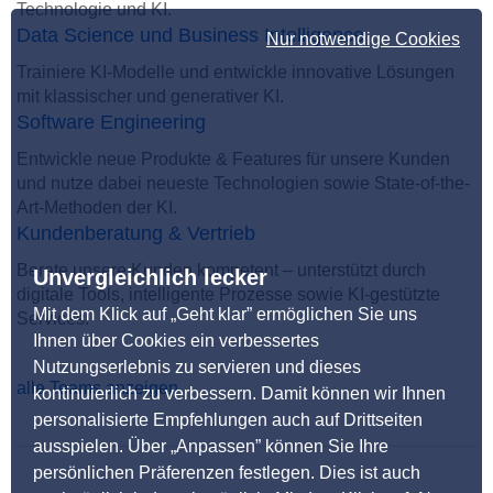
Technologie und KI.
Data Science und Business Intelligence
Nur notwendige Cookies
Trainiere KI-Modelle und entwickle innovative Lösungen
mit klassischer und generativer KI.
Software Engineering
Entwickle neue Produkte & Features für unsere Kunden
und nutze dabei neueste Technologien sowie State-of-the-
Art-Methoden der KI.
Kundenberatung & Vertrieb
Berate unsere Kunden kompetent – unterstützt durch
Unvergleichlich lecker
digitale Tools, intelligente Prozesse sowie KI-gestützte
Mit dem Klick auf „Geht klar” ermöglichen Sie uns
Services.
Ihnen über Cookies ein verbessertes
Nutzungserlebnis zu servieren und dieses
alle Teams anzeigen
kontinuierlich zu verbessern. Damit können wir Ihnen
personalisierte Empfehlungen auch auf Drittseiten
ausspielen. Über „Anpassen” können Sie Ihre
persönlichen Präferenzen festlegen. Dies ist auch