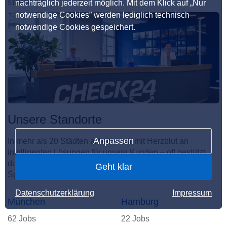
nachträglich jederzeit möglich. Mit dem Klick auf „Nur
STANDORTE
notwendige Cookies” werden lediglich technisch
notwendige Cookies gespeichert.
Unsere Standorte
Anpassen
In mehr als 20 Städten arbeiten wir mit Herzblut an
intelligenten Lösungen für unsere Kunden – oft gestützt
durch KI. Hier entsteht der unvergleichliche CHECKito
Geht klar
Spirit.
Datenschutzerklärung
Impressum
München
Hamburg
62 Jobs
22 Jobs