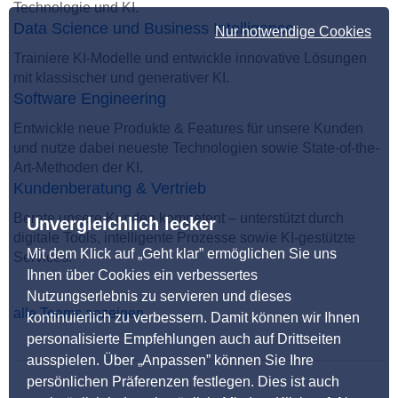
Technologie und KI.
Data Science und Business Intelligence
Nur notwendige Cookies
Trainiere KI-Modelle und entwickle innovative Lösungen
mit klassischer und generativer KI.
Software Engineering
Entwickle neue Produkte & Features für unsere Kunden
und nutze dabei neueste Technologien sowie State-of-the-
Art-Methoden der KI.
Kundenberatung & Vertrieb
Berate unsere Kunden kompetent – unterstützt durch
Unvergleichlich lecker
digitale Tools, intelligente Prozesse sowie KI-gestützte
Mit dem Klick auf „Geht klar” ermöglichen Sie uns
Services.
Ihnen über Cookies ein verbessertes
Nutzungserlebnis zu servieren und dieses
alle Teams anzeigen
kontinuierlich zu verbessern. Damit können wir Ihnen
personalisierte Empfehlungen auch auf Drittseiten
ausspielen. Über „Anpassen” können Sie Ihre
persönlichen Präferenzen festlegen. Dies ist auch