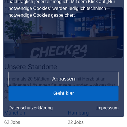
nachträglich jederzeit möglich. Mit dem Klick auf „Nur
STANDORTE
notwendige Cookies” werden lediglich technisch
notwendige Cookies gespeichert.
Unsere Standorte
Anpassen
In mehr als 20 Städten arbeiten wir mit Herzblut an
intelligenten Lösungen für unsere Kunden – oft gestützt
durch KI. Hier entsteht der unvergleichliche CHECKito
Geht klar
Spirit.
Datenschutzerklärung
Impressum
München
Hamburg
62 Jobs
22 Jobs