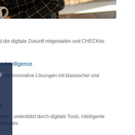
t die digitale Zukunft mitgestalten und CHECKito
 Intelligence
s
wickle innovative Lösungen mit klassischer und
b
t – unterstützt durch digitale Tools, intelligente
Services.