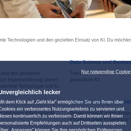
nte Technologien und den gezielten Einsatz von KI. Du möchtes
Data Science und Business
Nur notwendige Cookie
euerst den gesamten
Trainiere KI-Modelle und ent
 zur Implementierung. Immer
generativer KI.
odernste Technologie und KI.
Unvergleichlich lecker
Kundenberatung & Vertrie
Mit dem Klick auf „Geht klar” ermöglichen Sie uns Ihnen über
Cookies ein verbessertes Nutzungserlebnis zu servieren und
n und nutze dabei neueste
Berate unsere Kunden kompeten
dieses kontinuierlich zu verbessern. Damit können wir Ihnen
Prozesse sowie KI-gestützte 
personalisierte Empfehlungen auch auf Drittseiten ausspielen.
Über „Anpassen” können Sie Ihre persönlichen Präferenzen