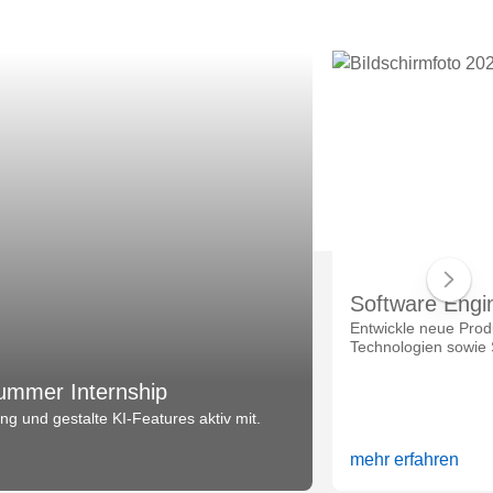
Software Engi
Entwickle neue Prod
Technologien sowie 
ummer Internship
g und gestalte KI-Features aktiv mit.
mehr erfahren