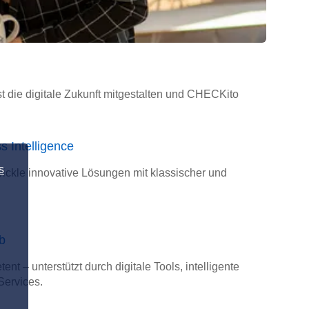
t die digitale Zukunft mitgestalten und CHECKito
 Intelligence
s
wickle innovative Lösungen mit klassischer und
b
t – unterstützt durch digitale Tools, intelligente
Services.