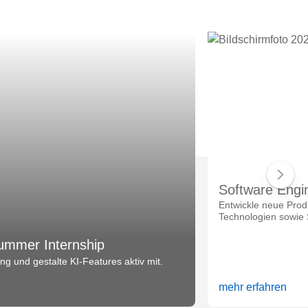
Software Engi
Entwickle neue Prod
Technologien sowie 
ummer Internship
g und gestalte KI-Features aktiv mit.
mehr erfahren