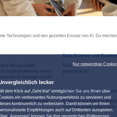
nte Technologien und den gezielten Einsatz von KI. Du möchtes
Data Science und Business
Nur notwendige Cookie
euerst den gesamten
Trainiere KI-Modelle und ent
 zur Implementierung. Immer
generativer KI.
odernste Technologie und KI.
Unvergleichlich lecker
Kundenberatung & Vertrie
Mit dem Klick auf „Geht klar” ermöglichen Sie uns Ihnen über
Cookies ein verbessertes Nutzungserlebnis zu servieren und
n und nutze dabei neueste
Berate unsere Kunden kompeten
dieses kontinuierlich zu verbessern. Damit können wir Ihnen
Prozesse sowie KI-gestützte 
personalisierte Empfehlungen auch auf Drittseiten ausspielen.
Über „Anpassen” können Sie Ihre persönlichen Präferenzen