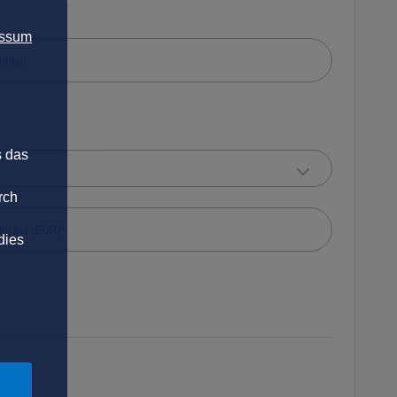
essum
s das
rch
dies