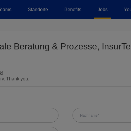
Teams
Standorte
Benefits
Jobs
You
tale Beratung & Prozesse, InsurT
k!
ory. Thank you.