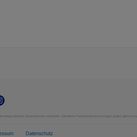
echtsspezifischer Sprachformen verzichtet. Sämtliche Personenbezeichnungen gelten gleicherma
ressum
Datenschutz