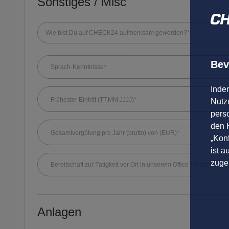
Sonstiges / Misc
Wie bist Du auf CHECK24 aufmerksam geworden?*
Bev
Sprach-Kenntnisse*
Inde
Nutzu
pers
den K
„Konf
ist a
zuge
Bereitschaft zur Tätigkeit vor Ort in unserem Office / Präsenzkultu
Anlagen