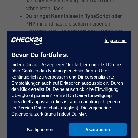
nach der besten Lösung, nicht nach dem
schnellsten Hack.
Du bringst Kenntnisse in TypeScript oder
PHP
mit und hast die schon in eigenen
Projekten, Uni-Assignments oder Nebenjobs
ausprobiert.
Impressum
Erste praktische Erfahrung mit KI-Tools
Bevor Du fortfährst
(z. B. ChatGPT) hast Du bereits gesammelt
und weißt, wie Du deren Potenzial sinnvoll
Indem Du auf „Akzeptieren” klickst, ermöglichst Du uns
im Dev-Alltag nutzt.
über Cookies das Nutzungserlebnis für alle User
kontinuierlich zu verbessern und Dir personalisierte
Idealerweise hast Du Interesse an
Empfehlungen auch auf Drittseiten auszuspielen. Durch
InsurTech / FinTech-Themen
und findest
den Klick erteilst Du Deine ausdrückliche Einwilligung.
es spannend, komplexe Produkte digital
Über „Konfigurieren” kannst Du Deine Einwilligung
einfach nutzbar zu machen.
individuell anpassen (dies ist auch nachträglich jederzeit
im Bereich Datenschutz möglich). Die zugehörige
Qualität, Teamspirit und
Datenschutzerklärung findest Du
.
hier
lösungsorientiertes Arbeiten
sind für Dich
selbstverständlich – Du willst Code
Konfigurieren
Akzeptieren
schreiben, der stabil läuft und gut wartbar ist.