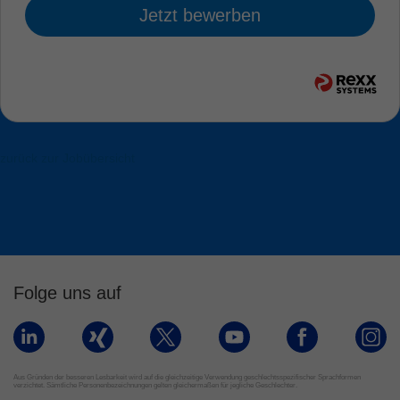
Jetzt bewerben
zurück zur Jobübersicht
Folge uns auf
Aus Gründen der besseren Lesbarkeit wird auf die gleichzeitige Verwendung geschlechtsspezifischer Sprachformen
verzichtet. Sämtliche Personenbezeichnungen gelten gleichermaßen für jegliche Geschlechter.