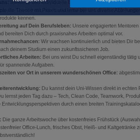
uns:
intensive und individuelle Einarbeitung durch Deinen pers
pfe die Theorie mit Praxis und lerne bei uns diverse Abteilunge
rodukte kennen.
ereitung auf Dein Berufsleben:
Unsere engagierten Mentoren 
nd bereiten Dich durch praxisnahes Arbeiten optimal vor.
ernahmechancen:
Wir wachsen kontinuierlich und bieten Dir be
nach deinem Studium einen zukunftssicheren Job.
rtliches Arbeiten:
Bei uns wirst Du schnell eigenständig tätig
für spannende Aufgaben.
tszeiten vor Ort in unserem wunderschönen Office:
abgestim
eiterentwicklung:
Du kannst dein Uni-Wissen direkt in echten 
Du lernst jeden Tag dazu – Tech, Clean Code, Teamwork, Prod
Entwicklungsperspektiven durch einen breiten Trainingskatalog
:
Die ganze Arbeitswoche über kostenfreies Frühstück (Auswah
ostenfreier Office-Lunch, frisches Obst, Heiß- und Kaltgetränke 
bstverständlich!