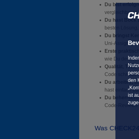
Du bist erfolg
vergleichbaren
Du hast Bock a
besten Lösung,
Du bringst Ke
Bev
Uni-Assignment
Erste praktisc
Inde
wie Du deren Po
Nutzu
Qualität, Team
pers
Code schreiben, 
den K
Du arbeitest st
„Konf
hast einfach Lu
ist a
Du beherrschst
zuge
Code-Reviews u
Was CHECK24 D