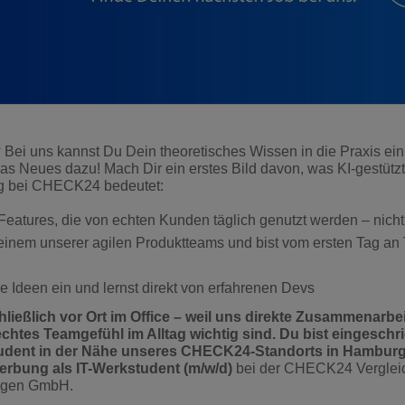
 Bei uns kannst Du Dein theoretisches Wissen in die Praxis ein
as Neues dazu! Mach Dir ein erstes Bild davon, was KI-gestütz
g bei CHECK24 bedeutet:
Features, die von echten Kunden täglich genutzt werden – nich
 einem unserer agilen Produktteams und bist vom ersten Tag an 
e Ideen ein und lernst direkt von erfahrenen Devs
hließlich vor Ort im Office – weil uns direkte Zusammenarbei
htes Teamgefühl im Alltag wichtig sind.
Du bist eingeschr
Student in der Nähe unseres CHECK24-Standorts in Hamburg
erbung als IT-Werkstudent (m/w/d)
bei der CHECK24 Vergleic
ungen GmbH.