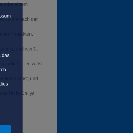
ce
oder einem
essum
der Suche nach der
genen Projekten,
sammelt und weißt,
s das
rständlich – Du willst
rch
 weiterkommst, und
dies
ss Du in Dailys,