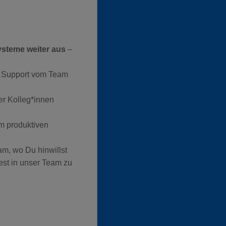
ysteme weiter aus
–
 Support vom Team
r Kolleg*innen
m produktiven
m, wo Du hinwillst
est in unser Team zu