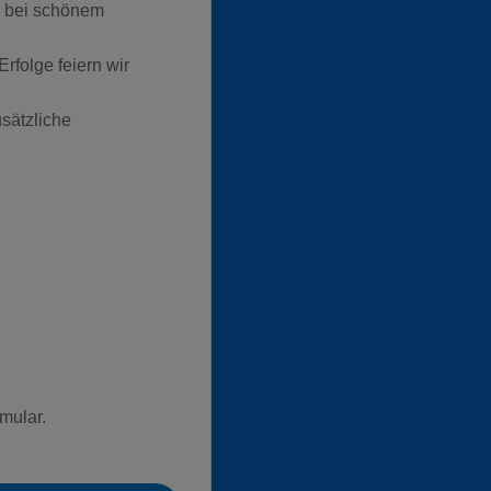
, bei schönem
rfolge feiern wir
sätzliche
mular.