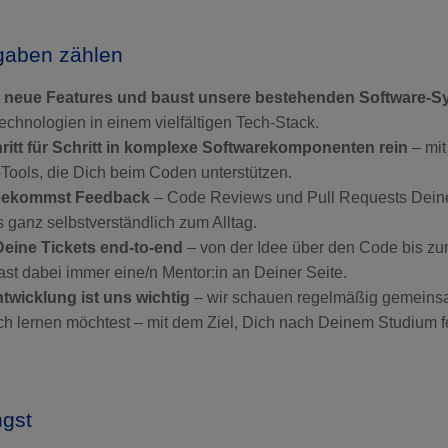
gaben zählen
t neue Features und baust unsere bestehenden Software-S
chnologien in einem vielfältigen Tech-Stack.
itt für Schritt in komplexe Softwarekomponenten rein
– mit
Tools, die Dich beim Coden unterstützen.
 bekommst Feedback
– Code Reviews und Pull Requests Deine
 ganz selbstverständlich zum Alltag.
Deine Tickets end-to-end
– von der Idee über den Code bis zu
ast dabei immer eine/n Mentor:in an Deiner Seite.
twicklung ist uns wichtig
– wir schauen regelmäßig gemeinsa
h lernen möchtest – mit dem Ziel, Dich nach Deinem Studium f
ngst