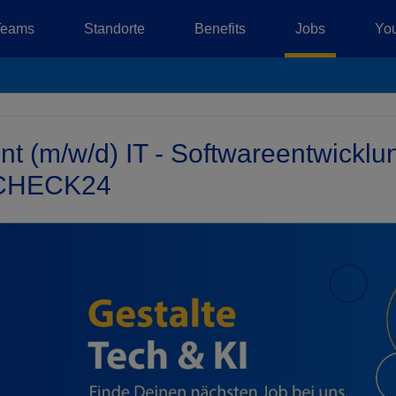
Teams
Standorte
Benefits
Jobs
You
t (m/w/d) IT - Softwareentwicklun
 CHECK24