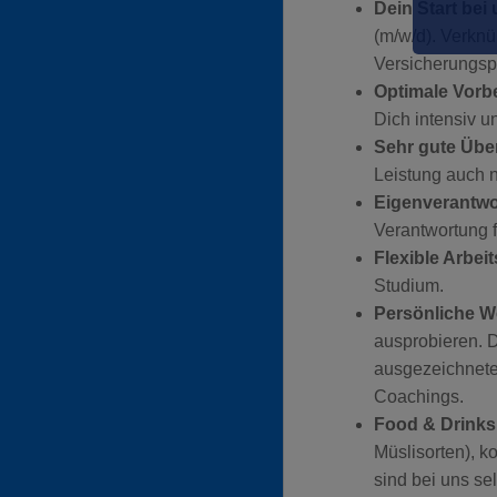
Dein Start bei 
(m/w/d). Verknü
Versicherungsp
Optimale Vorb
Dich intensiv u
Sehr gute Üb
Leistung auch 
Eigenverantwo
Verantwortung 
Flexible Arbei
Studium.
Persönliche W
ausprobieren. 
ausgezeichnete 
Coachings.
Food & Drinks
Müslisorten), k
sind bei uns sel