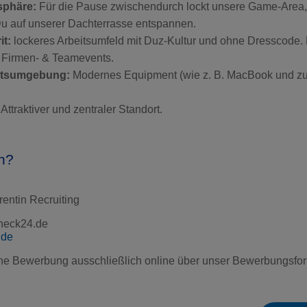
sphäre:
Für die Pause zwischendurch lockt unsere Game-Area
Du auf unserer Dachterrasse entspannen.
it:
lockeres Arbeitsumfeld mit Duz-Kultur und ohne Dresscode. E
Firmen- & Teamevents.
itsumgebung:
Modernes Equipment (wie z. B. MacBook und zu
Attraktiver und zentraler Standort.
n?
rentin Recruiting
heck24.de
.de
ine Bewerbung ausschließlich online über unser Bewerbungsfor