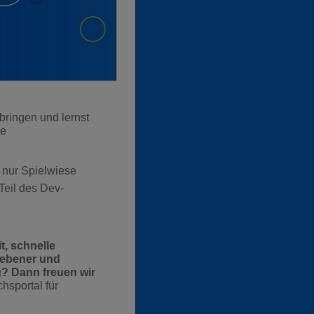
bringen und lernst
te
t nur Spielwiese
Teil des Dev-
t, schnelle
iebener und
? Dann freuen wir
hsportal für