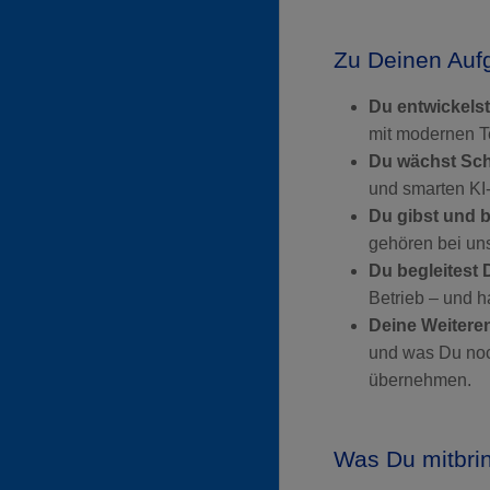
Zu Deinen Auf
Du entwickels
mit modernen Te
Du wächst Schr
und smarten KI-
Du gibst und
gehören bei uns
Du begleitest 
Betrieb – und h
Deine Weiteren
und was Du noc
übernehmen.
Was Du mitbri