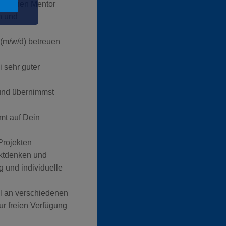
önlichen Mentor
n und
(m/w/d) betreuen
i sehr guter
 und übernimmst
mt auf Dein
Projekten
uktdenken und
 und individuelle
l an verschiedenen
zur freien Verfügung