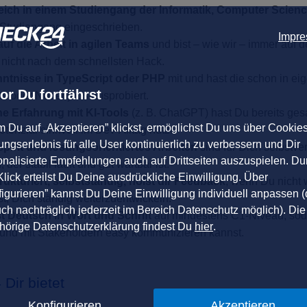
reich in einem Studiengang der Informatik, Computer Scien
 Studiengang eingeschrieben.
Impr
uf die Arbeit in agilen Teams
und bist – wie wir – immer auf 
 nicht nach dem schnellsten Hack.
nntnisse in TypeScript oder PHP
mit und hast die schon in ei
or Du fortfährst
s oder Nebenjobs ausprobiert.
he Erfahrung mit KI-Tools
(z. B. ChatGPT) hast Du bereits ge
m Du auf „Akzeptieren” klickst, ermöglichst Du uns über Cookie
tenzial sinnvoll im Dev-Alltag nutzt.
ngserlebnis für alle User kontinuierlich zu verbessern und Dir
spirit und lösungsorientiertes Arbeiten
sind für Dich selbstve
onalisierte Empfehlungen auch auf Drittseiten auszuspielen. Du
der stabil läuft und gut wartbar ist.
lick erteilst Du Deine ausdrückliche Einwilligung. Über
rukturiert, selbstständig, holst dir Feedback
, wenn Du nicht
igurieren” kannst Du Deine Einwilligung individuell anpassen (
st, Dich ständig weiterzuentwickeln.
uch nachträglich jederzeit im Bereich Datenschutz möglich). Die
 Deutsch in Wort und Schrift
auf mindestens C1-Niveau, soda
hörige Datenschutzerklärung findest Du
hier
.
nd mit Stakeholdern easy kommunizieren kannst.
ir bietet
Konfigurieren
Akzeptieren