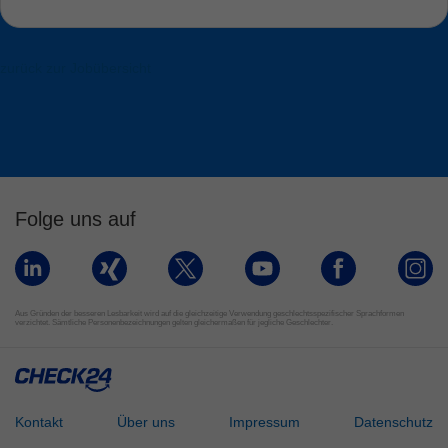
zurück zur Jobübersicht
Folge uns auf
Aus Gründen der besseren Lesbarkeit wird auf die gleichzeitige Verwendung geschlechtsspezifischer Sprachformen
verzichtet. Sämtliche Personenbezeichnungen gelten gleichermaßen für jegliche Geschlechter.
Kontakt
Über uns
Impressum
Datenschutz