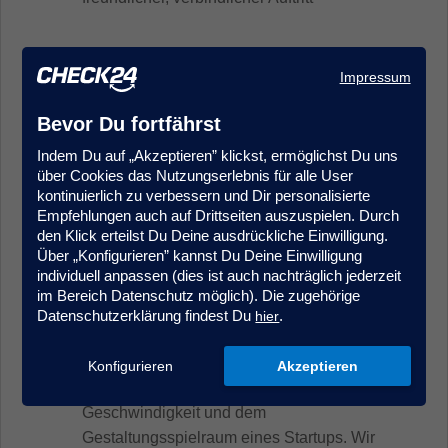
Was CHECK24 Dir bietet
Impressum
Balance, die zum Arbeitsalltag passt:
Von
Bevor Du fortfährst
Montag bis Donnerstag arbeiten wir im
Indem Du auf „Akzeptieren” klickst, ermöglichst Du uns
Office zusammen, freitags kannst Du mobil
über Cookies das Nutzungserlebnis für alle User
arbeiten. Wir arbeiten bewusst vor Ort in
kontinuierlich zu verbessern und Dir personalisierte
unserem CHECK24 Office – weil direkte
Empfehlungen auch auf Drittseiten auszuspielen. Durch
den Klick erteilst Du Deine ausdrückliche Einwilligung.
Zusammenarbeit, schnelle Abstimmung und
Über „Konfigurieren” kannst Du Deine Einwilligung
echtes Teamgefühl für uns im Alltag den
individuell anpassen (dies ist auch nachträglich jederzeit
Unterschied machen.
im Bereich Datenschutz möglich). Die zugehörige
Das Beste aus zwei Welten:
Bei uns
Datenschutzerklärung findest Du
.
hier
bekommst Du die Sicherheit und Stabilität
eines etablierten Unternehmens –
Konfigurieren
Akzeptieren
kombiniert mit dem Drive, der
Geschwindigkeit und dem
Gestaltungsspielraum eines Startups. Wir