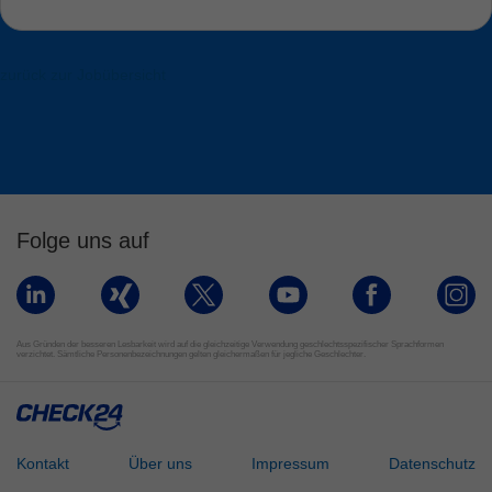
zurück zur Jobübersicht
Folge uns auf
Aus Gründen der besseren Lesbarkeit wird auf die gleichzeitige Verwendung geschlechtsspezifischer Sprachformen
verzichtet. Sämtliche Personenbezeichnungen gelten gleichermaßen für jegliche Geschlechter.
Kontakt
Über uns
Impressum
Datenschutz