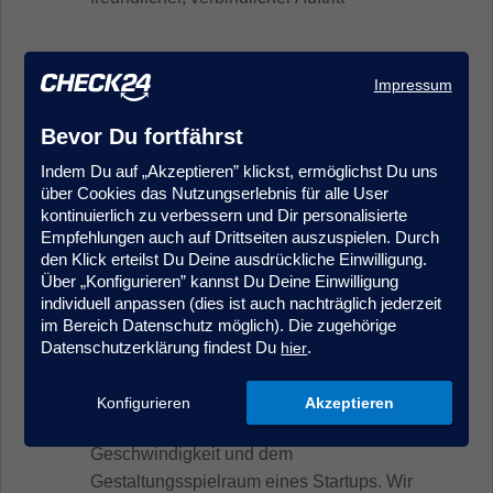
Was CHECK24 Dir bietet
Impressum
Balance, die zum Arbeitsalltag passt:
Von
Bevor Du fortfährst
Montag bis Donnerstag arbeiten wir im
Indem Du auf „Akzeptieren” klickst, ermöglichst Du uns
Office zusammen, freitags kannst Du mobil
über Cookies das Nutzungserlebnis für alle User
arbeiten. Wir arbeiten bewusst vor Ort in
kontinuierlich zu verbessern und Dir personalisierte
unserem CHECK24 Office – weil direkte
Empfehlungen auch auf Drittseiten auszuspielen. Durch
den Klick erteilst Du Deine ausdrückliche Einwilligung.
Zusammenarbeit, schnelle Abstimmung und
Über „Konfigurieren” kannst Du Deine Einwilligung
echtes Teamgefühl für uns im Alltag den
individuell anpassen (dies ist auch nachträglich jederzeit
Unterschied machen.
im Bereich Datenschutz möglich). Die zugehörige
Das Beste aus zwei Welten:
Bei uns
Datenschutzerklärung findest Du
.
hier
bekommst Du die Sicherheit und Stabilität
eines etablierten Unternehmens –
Konfigurieren
Akzeptieren
kombiniert mit dem Drive, der
Geschwindigkeit und dem
Gestaltungsspielraum eines Startups. Wir