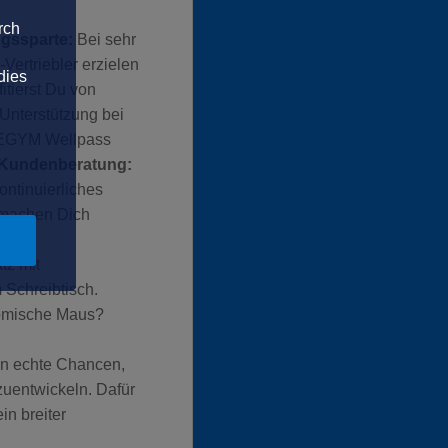
rch
ngssparte:
Bei sehr
Vertriebler erzielen
dies
itierst Du von
Unterstützung bei
m EGYM Wellpass
he Kundenberatung:
ontinuierliches
 machen Dich
tz mit
 Schreibtisch.
nomische Maus?
en echte Chancen,
zuentwickeln. Dafür
in breiter