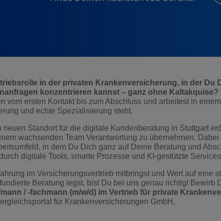
triebsrolle in der privaten Krankenversicherung, in der Du 
enanfragen konzentrieren kannst – ganz ohne Kaltakquise?
n vom ersten Kontakt bis zum Abschluss und arbeitest in einem
rung und echte Spezialisierung steht.
uen Standort für die digitale Kundenberatung in Stuttgart eröf
 einem wachsenden Team Verantwortung zu übernehmen. Dabei p
eitsumfeld, in dem Du Dich ganz auf Deine Beratung und Absc
 durch digitale Tools, smarte Prozesse und KI-gestützte Services
hrung im Versicherungsvertrieb mitbringst und Wert auf eine stru
undierte Beratung legst, bist Du bei uns genau richtig! Bewirb Di
ann / -fachmann (m/w/d) im Vertrieb für private Krankenv
rgleichsportal für Krankenversicherungen GmbH.