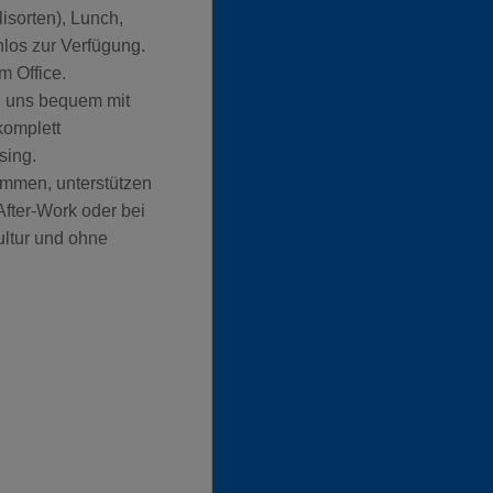
sorten), Lunch,
los zur Verfügung.
m Office.
u uns bequem mit
komplett
sing.
ammen, unterstützen
fter-Work oder bei
ultur und ohne