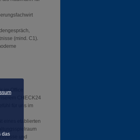
herungsfachwirt
ndengespräch,
nisse (mind. C1).
moderne
r im Office
essum
in unserem CHECK24
fühl für uns im
t eines etablierten
altungsspielraum
s das
 Prozesse und