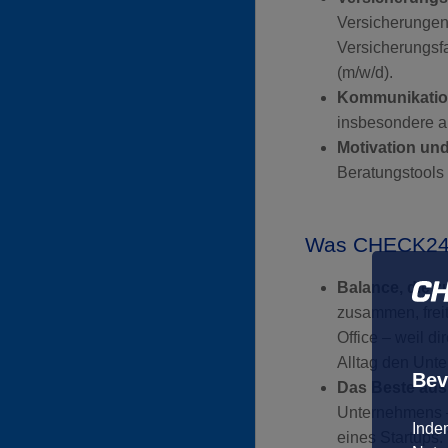
Versicherungen
Versicherungsfa
(m/w/d).
Kommunikatio
insbesondere a
Motivation und 
Beratungstools 
Was CHECK24 D
Balance, die z
zusammen, frei
Office – weil d
Alltag den Unt
Bev
Das Beste aus
Unternehmens –
Inde
eines Startups.