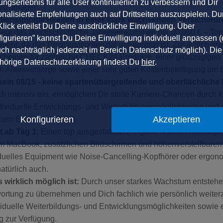
ngserlebnis für alle User kontinuierlich zu verbessern und Dir
itzuprägen.
onalisierte Empfehlungen auch auf Drittseiten auszuspielen. Du
dienstmöglichkeiten in einer stark wachsenden Versicheru
lick erteilst Du Deine ausdrückliche Einwilligung. Über
liegt das durchschnittliche Jahreseinkommen bei 80.000 € – Top-
igurieren” kannst Du Deine Einwilligung individuell anpassen (
mehr, da das Provisionspotenzial unbegrenzt ist. Zusätzlich prof
uch nachträglich jederzeit im Bereich Datenschutz möglich). Die
tscheinen für zahlreiche CHECK24-Produkte, einer großzügigen 
hörige Datenschutzerklärung findest Du
hier
.
hen Altersvorsorge sowie einer sehr guten Kostenbeteiligung a
 kein 08/15 - keine spartenübergreifende und oberflächlic
ch intensiv ein, ermöglichen Dir steile Karriere-Chancen durch k
ividuelle Entwicklungs- und Weiterbildungsmöglichkeiten und
Konfigurieren
Akzeptieren
einem Experten (m/w/d)
 ab Tag 1:
Einen top ausgestatteten, ergonomischen Arbeitspla
em MacBook, zusätzlichen Bildschirmen und höhenverstellbarem
iduelles Equipment wie Noise-Cancelling-Kopfhörer oder ergo
türlich auch.
wirklich möglich ist:
Durch unser starkes Wachstum entsteh
ortung zu übernehmen und Dich fachlich wie persönlich weiter
viduelle Weiterbildungs- und Entwicklungsmöglichkeiten sowie e
g zur Verfügung.