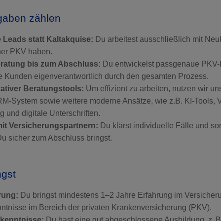
gaben zählen
te Leads statt Kaltakquise:
Du arbeitest ausschließlich mit Neu
iner PKV haben.
eratung bis zum Abschluss:
Du entwickelst passgenaue PKV
ne Kunden eigenverantwortlich durch den gesamten Prozess.
ativer Beratungstools:
Um effizient zu arbeiten, nutzen wir un
RM-System sowie weitere moderne Ansätze, wie z.B. KI-Tools, 
 und digitale Unterschriften.
t Versicherungspartnern:
Du klärst individuelle Fälle und so
u sicher zum Abschluss bringst.
ngst
rung:
Du bringst mindestens 1–2 Jahre Erfahrung im Versicheru
ntnisse im Bereich der privaten Krankenversicherung (PKV).
kenntnisse:
Du hast eine gut abgeschlossene Ausbildung, z. B