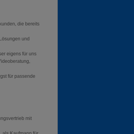
kunden, die bereits
-Lösungen und
ser eigens für uns
Videoberatung,
rgst für passende
ngsvertrieb mit
. als Kaufmann für