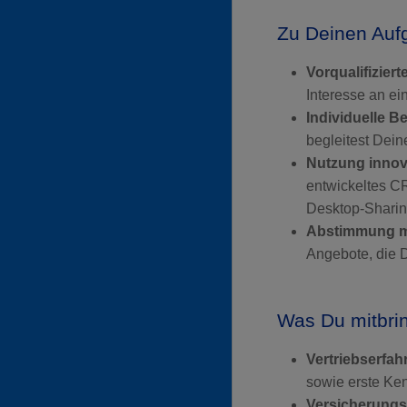
Zu Deinen Auf
Vorqualifizier
Interesse an e
Individuelle B
begleitest Dei
Nutzung innov
entwickeltes C
Desktop-Sharing
Abstimmung mi
Angebote, die D
Was Du mitbri
Vertriebserfah
sowie erste Ken
Versicherungs