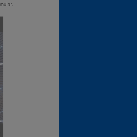
mular.