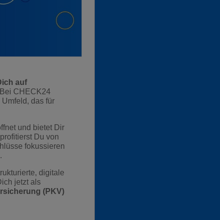
Dich auf
Bei CHECK24
 Umfeld, das für
fnet und bietet Dir
rofitierst Du von
hlüsse fokussieren
.
kturierte, digitale
ch jetzt als
ersicherung (PKV)