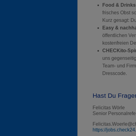
Food & Drinks
frisches Obst s
Kurz gesagt: D
Easy & nachha
öffentlichen Ve
kostenfreien De
CHECKito-Spirit
uns gegenseitig
Team- und Firme
Dresscode.
Hast Du Frage
Felicitas Wörle
Senior Personalrefe
Felicitas.Woerle@c
https://jobs.check24