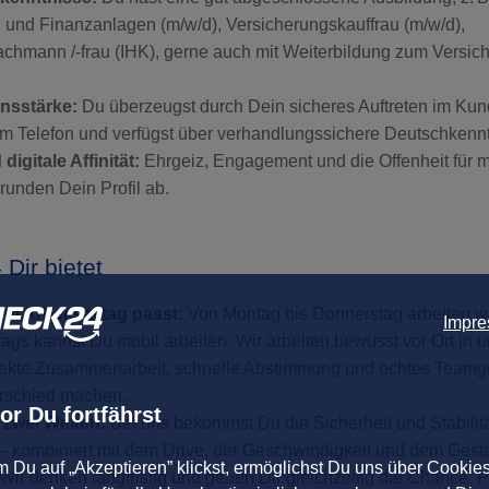
 und Finanzanlagen (m/w/d), Versicherungskauffrau (m/w/d),
chmann /-frau (IHK), gerne auch mit Weiterbildung zum Versic
nsstärke:
Du überzeugst durch Dein sicheres Auftreten im Ku
m Telefon und verfügst über verhandlungssichere Deutschkennt
digitale Affinität:
Ehrgeiz, Engagement und die Offenheit für 
runden Dein Profil ab.
ir bietet
um Arbeitsalltag passt:
Von Montag bis Donnerstag arbeiten wi
Impr
tags kannst Du mobil arbeiten. Wir arbeiten bewusst vor Ort 
irekte Zusammenarbeit, schnelle Abstimmung und echtes Teamge
erschied machen.
or Du fortfährst
 zwei Welten:
Bei uns bekommst Du die Sicherheit und Stabilitä
 kombiniert mit dem Drive, der Geschwindigkeit und dem Gest
m Du auf „Akzeptieren” klickst, ermöglichst Du uns über Cookie
 Wir denken langfristig und geben Dir gleichzeitig die Chance,