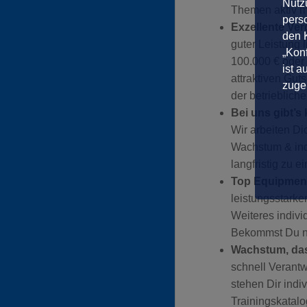
Nutzu
Themen aktiv m
pers
Exzellente Ver
den K
guter Leistung 
„Konf
100.000 € oder 
ist a
attraktiven Gu
zuge
der betrieblic
Bei uns gibt’s
Wir arbeiten Di
Wachstum & ind
langfristig zu 
Top Equipment
leistungsstark
Weiteres indiv
Bekommst Du na
Wachstum, das 
schnell Verantw
stehen Dir indi
Trainingskatalo