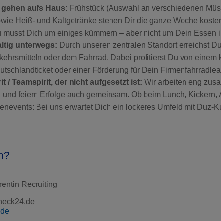
 gehen aufs Haus:
Frühstück (Auswahl an verschiedenen Müsli
owie Heiß- und Kaltgetränke stehen Dir die ganze Woche kosten
u musst Dich um einiges kümmern – aber nicht um Dein Essen i
ltig unterwegs:
Durch unseren zentralen Standort erreichst D
rkehrsmitteln oder dem Fahrrad. Dabei profitierst Du von einem 
utschlandticket oder einer Förderung für Dein Firmenfahrradlea
 / Teamspirit, der nicht aufgesetzt ist:
Wir arbeiten eng zus
 und feiern Erfolge auch gemeinsam. Ob beim Lunch, Kickern, A
nevents: Bei uns erwartet Dich ein lockeres Umfeld mit Duz-K
n?
rentin Recruiting
heck24.de
.de