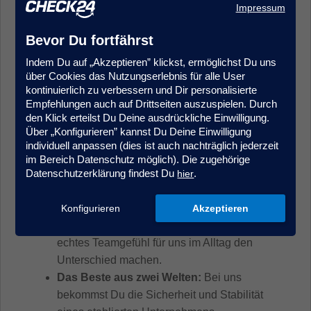
Du bist digital affin, offen für moderne
Impressum
Beratungstools
und hast Lust, Prozesse
Bevor Du fortfährst
aktiv mitzugestalten, statt nur nach Schema
F zu arbeiten.
Indem Du auf „Akzeptieren” klickst, ermöglichst Du uns
über Cookies das Nutzungserlebnis für alle User
kontinuierlich zu verbessern und Dir personalisierte
Empfehlungen auch auf Drittseiten auszuspielen. Durch
Was CHECK24 Dir bietet
den Klick erteilst Du Deine ausdrückliche Einwilligung.
Über „Konfigurieren” kannst Du Deine Einwilligung
Balance, die zum Arbeitsalltag passt:
Von
individuell anpassen (dies ist auch nachträglich jederzeit
Montag bis Donnerstag arbeiten wir im
im Bereich Datenschutz möglich). Die zugehörige
Datenschutzerklärung findest Du
.
Office zusammen, freitags kannst Du mobil
hier
arbeiten. Wir arbeiten bewusst vor Ort in
unserem CHECK24 Office – weil direkte
Konfigurieren
Akzeptieren
Zusammenarbeit, schnelle Abstimmung und
echtes Teamgefühl für uns im Alltag den
Unterschied machen.
Das Beste aus zwei Welten:
Bei uns
bekommst Du die Sicherheit und Stabilität