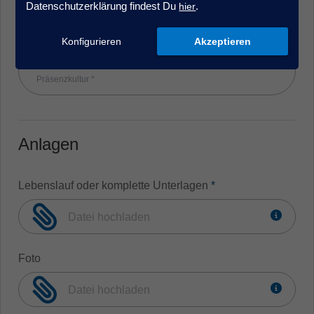
Datenschutzerklärung findest Du
.
hier
Wie hast Du uns gefunden?
Konfigurieren
Akzeptieren
Bereitschaft zur Tätigkeit vor Ort in unserem Office / 
Präsenzkultur *
Anlagen
Lebenslauf oder komplette Unterlagen
*
Datei hochladen
Foto
Datei hochladen