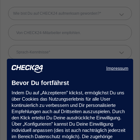
Wie bist Du auf CHECK24 aufmerksam geworden?*
Sprach-Kenntnisse*
Impressum
Bevor Du fortfährst
Kündigungsfrist
Indem Du auf „Akzeptieren” klickst, ermöglichst Du uns
über Cookies das Nutzungserlebnis für alle User
kontinuierlich zu verbessern und Dir personalisierte
Empfehlungen auch auf Drittseiten auszuspielen. Durch
den Klick erteilst Du Deine ausdrückliche Einwilligung.
Über „Konfigurieren” kannst Du Deine Einwilligung
individuell anpassen (dies ist auch nachträglich jederzeit
im Bereich Datenschutz möglich). Die zugehörige