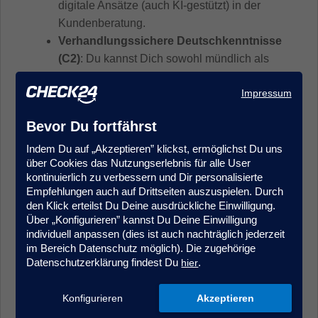
digitale Ansätze (auch KI-gestützt) in der
Kundenberatung.
Verhandlungssichere Deutschkenntnisse
(C2)
: Du kannst Dich sowohl mündlich als
auch schriftlich klar und professionell
Impressum
ausdrücken.
Bevor Du fortfährst
Was CHECK24 Dir bietet
Indem Du auf „Akzeptieren” klickst, ermöglichst Du uns
über Cookies das Nutzungserlebnis für alle User
Das Beste aus zwei Welten:
Bei uns
kontinuierlich zu verbessern und Dir personalisierte
Empfehlungen auch auf Drittseiten auszuspielen. Durch
bekommst Du die Sicherheit und Stabilität
den Klick erteilst Du Deine ausdrückliche Einwilligung.
eines etablierten Unternehmens –
Über „Konfigurieren” kannst Du Deine Einwilligung
kombiniert mit dem Drive, der
individuell anpassen (dies ist auch nachträglich jederzeit
Geschwindigkeit und dem
im Bereich Datenschutz möglich). Die zugehörige
Datenschutzerklärung findest Du
.
hier
Gestaltungsspielraum eines Startups. Wir
denken langfristig und geben Dir gleichzeitig
Konfigurieren
Akzeptieren
die Chance, Prozesse und Themen aktiv
mitzuprägen.