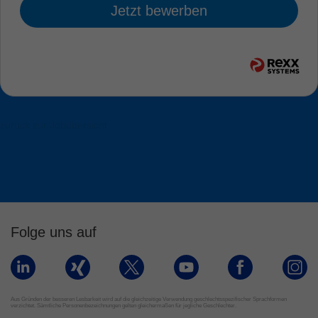
Jetzt bewerben
zurück zur Jobübersicht
Folge uns auf
Aus Gründen der besseren Lesbarkeit wird auf die gleichzeitige Verwendung geschlechtsspezifischer Sprachformen
verzichtet. Sämtliche Personenbezeichnungen gelten gleichermaßen für jegliche Geschlechter.