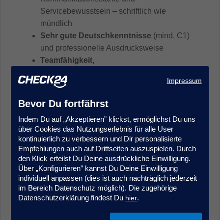
Servicebewusstsein – schriftlich wie
mündlich
Sehr gute Deutschkenntnisse
(mind. C1)
und professionelle Ausdrucksweise
Teamfähigkeit,
Verantwortungsbewusstsein
und ein
Impressum
freundlicher, verbindlicher Auftritt
Bevor Du fortfährst
Was CHECK24 Dir bietet
Indem Du auf „Akzeptieren” klickst, ermöglichst Du uns
über Cookies das Nutzungserlebnis für alle User
kontinuierlich zu verbessern und Dir personalisierte
Balance, die zum Arbeitsalltag passt:
Von
Empfehlungen auch auf Drittseiten auszuspielen. Durch
Montag bis Donnerstag arbeiten wir im
den Klick erteilst Du Deine ausdrückliche Einwilligung.
Office zusammen, freitags kannst Du mobil
Über „Konfigurieren” kannst Du Deine Einwilligung
individuell anpassen (dies ist auch nachträglich jederzeit
arbeiten. Wir arbeiten bewusst vor Ort in
im Bereich Datenschutz möglich). Die zugehörige
unserem CHECK24 Office – weil direkte
Datenschutzerklärung findest Du
.
hier
Zusammenarbeit, schnelle Abstimmung und
echtes Teamgefühl für uns im Alltag den