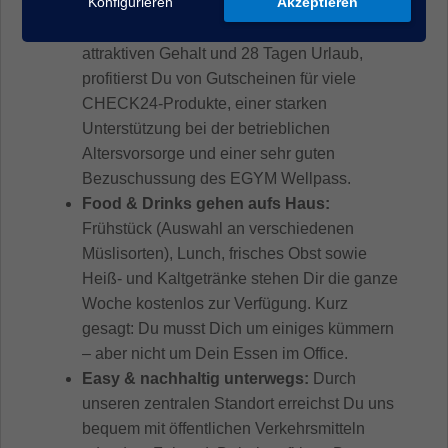
Konfigurieren
Akzeptieren
mitzuprägen.
Starkes Gesamtpaket:
Neben einem
attraktiven Gehalt und 28 Tagen Urlaub,
profitierst Du von Gutscheinen für viele
CHECK24-Produkte, einer starken
Unterstützung bei der betrieblichen
Altersvorsorge und einer sehr guten
Bezuschussung des EGYM Wellpass.
Food & Drinks gehen aufs Haus:
Frühstück (Auswahl an verschiedenen
Müslisorten), Lunch, frisches Obst sowie
Heiß- und Kaltgetränke stehen Dir die ganze
Woche kostenlos zur Verfügung. Kurz
gesagt: Du musst Dich um einiges kümmern
– aber nicht um Dein Essen im Office.
Easy & nachhaltig unterwegs:
Durch
unseren zentralen Standort erreichst Du uns
bequem mit öffentlichen Verkehrsmitteln