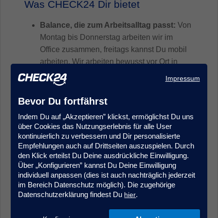
Was CHECK24 Dir bietet
Balance, die zum Arbeitsalltag passt:
Von
Montag bis Donnerstag arbeiten wir im
Office zusammen, freitags kannst Du mobil
arbeiten. Wir arbeiten bewusst vor Ort in
unserem CHECK24 Office in Hamburg –
Impressum
weil direkte Zusammenarbeit, schnelle
Abstimmung und echtes Teamgefühl für uns
Bevor Du fortfährst
im Alltag den Unterschied machen.
Indem Du auf „Akzeptieren” klickst, ermöglichst Du uns
Das Beste aus zwei Welten:
Bei uns
über Cookies das Nutzungserlebnis für alle User
bekommst Du die Sicherheit und Stabilität
kontinuierlich zu verbessern und Dir personalisierte
Empfehlungen auch auf Drittseiten auszuspielen. Durch
eines etablierten Unternehmens –
den Klick erteilst Du Deine ausdrückliche Einwilligung.
kombiniert mit dem Drive, der
Über „Konfigurieren” kannst Du Deine Einwilligung
Geschwindigkeit und dem
individuell anpassen (dies ist auch nachträglich jederzeit
Gestaltungsspielraum eines Startups. Wir
im Bereich Datenschutz möglich). Die zugehörige
Datenschutzerklärung findest Du
.
hier
denken langfristig und geben Dir gleichzeitig
die Chance, Prozesse und Themen aktiv