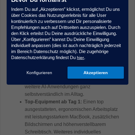
kombiniert mit dem Drive, der
Indem Du auf „Akzeptieren” klickst, ermöglichst Du uns
Geschwindigkeit und dem
über Cookies das Nutzungserlebnis für alle User
Gestaltungsspielraum eines Startups. Wir
kontinuierlich zu verbessern und Dir personalisierte
denken langfristig und geben Dir gleichzeitig
Empfehlungen auch auf Drittseiten auszuspielen. Durch
den Klick erteilst Du Deine ausdrückliche Einwilligung.
die Chance, Prozesse und Themen aktiv
Über „Konfigurieren” kannst Du Deine Einwilligung
mitzuprägen.
individuell anpassen (dies ist auch nachträglich jederzeit
Modernes Arbeiten mit echtem
im Bereich Datenschutz möglich). Die zugehörige
Zukunftsfokus – AI-first statt oldschool:
Datenschutzerklärung findest Du
.
hier
Du arbeitest bei uns mit modernen
Technologien und nutzt Tools wie ChatGPT
Konfigurieren
Akzeptieren
Enterprise, Claude Code, Cursor.ai und
weitere AI-Anwendungen ganz
selbstverständlich im Alltag.
Top-Equipment ab Tag 1:
Einen top
ausgestatteten, ergonomischen Arbeitsplatz
mit leistungsstarkem MacBook, zusätzlichen
Bildschirmen und höhenverstellbarem
Schreibtisch. Weiteres individuelles