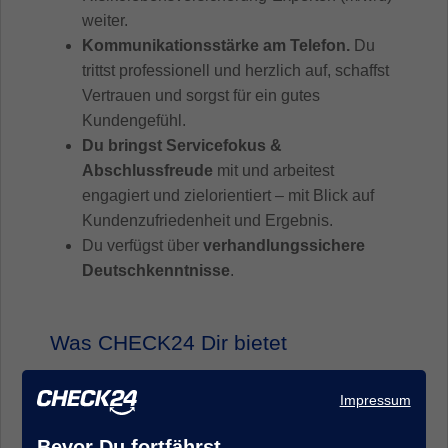
weiter.
Kommunikationsstärke am Telefon.
Du
trittst professionell und herzlich auf, schaffst
Vertrauen und sorgst für ein gutes
Kundengefühl.
Du bringst Servicefokus &
Abschlussfreude
mit und arbeitest
engagiert und zielorientiert – mit Blick auf
Kundenzufriedenheit und Ergebnis.
Du verfügst über
verhandlungssichere
Deutschkenntnisse
.
Was CHECK24 Dir bietet
Das Beste aus zwei Welten:
Bei uns
Impressum
bekommst Du die Sicherheit und Stabilität
eines etablierten Unternehmens –
Bevor Du fortfährst