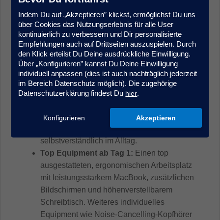
Geschwindigkeit und dem
Indem Du auf „Akzeptieren” klickst, ermöglichst Du uns
Gestaltungsspielraum eines Startups. Wir
über Cookies das Nutzungserlebnis für alle User
denken langfristig und geben Dir gleichzeitig
kontinuierlich zu verbessern und Dir personalisierte
die Chance, Prozesse und Themen aktiv
Empfehlungen auch auf Drittseiten auszuspielen. Durch
den Klick erteilst Du Deine ausdrückliche Einwilligung.
mitzuprägen.
Über „Konfigurieren” kannst Du Deine Einwilligung
Modernes Arbeiten mit echtem
individuell anpassen (dies ist auch nachträglich jederzeit
Zukunftsfokus - AI-first statt oldschool:
im Bereich Datenschutz möglich). Die zugehörige
Du arbeitest bei uns mit modernen
Datenschutzerklärung findest Du
.
hier
Technologien und nutzt Tools wie ChatGPT
Enterprise, Claude Code, Cursor.ai und
Konfigurieren
Akzeptieren
weitere AI-Anwendungen ganz
selbstverständlich im Alltag.
Top Equipment ab Tag 1:
Einen top
ausgestatteten, ergonomischen Arbeitsplatz
mit leistungsstarkem MacBook, zusätzlichen
Bildschirmen und höhenverstellbarem
Schreibtisch. Weiteres individuelles
Equipment wie Noise-Cancelling-Kopfhörer