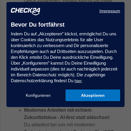
Office zusammen, freitags kannst Du mobil
arbeiten. Wir arbeiten bewusst vor Ort in
Impressum
unserem Hamburger Office – weil direkte
Zusammenarbeit, schnelle Abstimmung und
Bevor Du fortfährst
echtes Teamgefühl für uns im Alltag den
Indem Du auf „Akzeptieren” klickst, ermöglichst Du uns
Unterschied machen.
über Cookies das Nutzungserlebnis für alle User
Das Beste aus beiden Welten:
Bei uns
kontinuierlich zu verbessern und Dir personalisierte
Empfehlungen auch auf Drittseiten auszuspielen. Durch
bekommst Du die Sicherheit und Stabilität
den Klick erteilst Du Deine ausdrückliche Einwilligung.
eines etablierten Unternehmens –
Über „Konfigurieren” kannst Du Deine Einwilligung
kombiniert mit dem Drive, der
individuell anpassen (dies ist auch nachträglich jederzeit
Geschwindigkeit und dem
im Bereich Datenschutz möglich). Die zugehörige
Datenschutzerklärung findest Du
.
hier
Gestaltungsspielraum eines Startups. Wir
denken langfristig und geben Dir gleichzeitig
Konfigurieren
Akzeptieren
die Chance, Prozesse und Themen aktiv
mitzuprägen.
Modernes Arbeiten mit echtem
Zukunftsfokus - AI-first statt oldschool:
Du arbeitest bei uns mit modernen