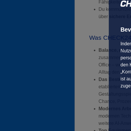
Fähigkeiten ze
Du kommunizie
über
sichere E
Bev
Was CHECK24 D
Inde
Balance, die z
Nutzu
zusammen, freit
pers
den K
Office – weil d
„Konf
Alltag den Unt
ist a
Das Beste aus
zuge
etablierten Un
Gestaltungsspie
Chance, Prozes
Modernes Arbei
modernen Techn
weitere AI-Anwe
Top Equipment