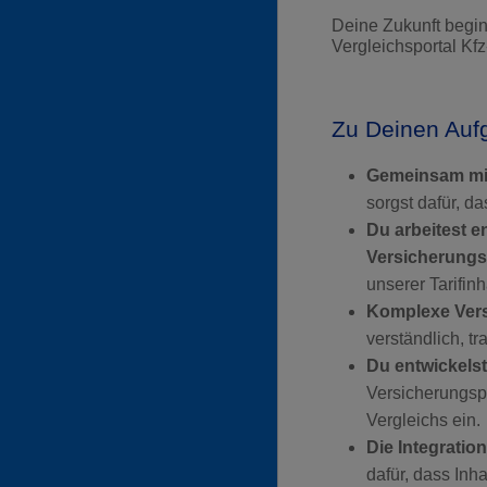
Deine Zukunft beginn
Vergleichsportal K
Zu Deinen Auf
Gemeinsam mit
sorgst dafür, da
Du arbeitest e
Versicherungs
unserer Tarifinh
Komplexe Vers
verständlich, t
Du entwickels
Versicherungspa
Vergleichs ein.
Die Integratio
dafür, dass Inh