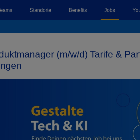
Teams
Standorte
Benefits
Jobs
You
duktmanager (m/w/d) Tarife & Par
ungen