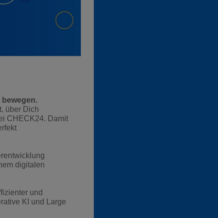
u bewegen.
t, über Dich
 bei CHECK24. Damit
rfekt
erentwicklung
nem digitalen
ffizienter und
rative KI und Large