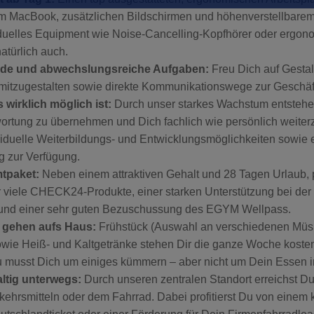
em MacBook, zusätzlichen Bildschirmen und höhenverstellbarem
iduelles Equipment wie Noise-Cancelling-Kopfhörer oder ergo
türlich auch.
de und abwechslungsreiche Aufgaben:
Freu Dich auf Gesta
 mitzugestalten sowie direkte Kommunikationswege zur Geschäf
wirklich möglich ist:
Durch unser starkes Wachstum entsteh
ortung zu übernehmen und Dich fachlich wie persönlich weiter
viduelle Weiterbildungs- und Entwicklungsmöglichkeiten sowie e
g zur Verfügung.
tpaket:
Neben einem attraktiven Gehalt und 28 Tagen Urlaub, p
 viele CHECK24-Produkte, einer starken Unterstützung bei der 
 und einer sehr guten Bezuschussung des EGYM Wellpass.
 gehen aufs Haus:
Frühstück (Auswahl an verschiedenen Müsli
owie Heiß- und Kaltgetränke stehen Dir die ganze Woche kosten
u musst Dich um einiges kümmern – aber nicht um Dein Essen i
ltig unterwegs:
Durch unseren zentralen Standort erreichst D
rkehrsmitteln oder dem Fahrrad. Dabei profitierst Du von einem 