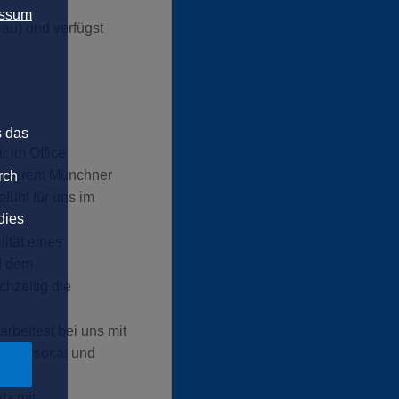
essum
au) und verfügst
s das
r im Office
n unserem Münchner
rch
fühl für uns im
dies
ität eines
d dem
chzeitig die
arbeitest bei uns mit
, Cursor.ai und
tz mit