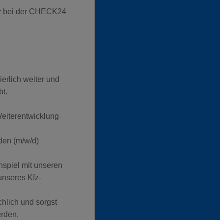
r
bei der CHECK24
ierlich weiter und
bt.
Weiterentwicklung
den (m/w/d)
spiel mit unseren
unseres Kfz-
chlich und sorgst
erden.