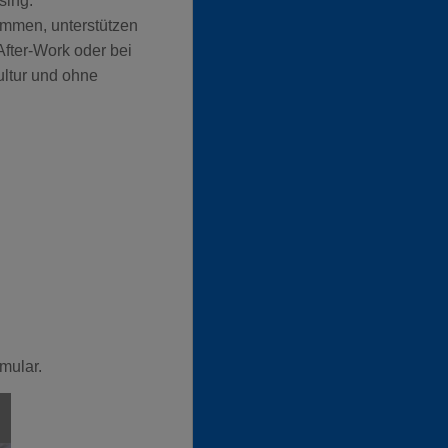
sing.
ammen, unterstützen
fter-Work oder bei
ultur und ohne
mular.