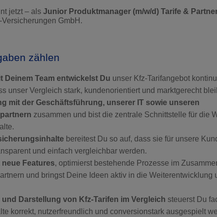
t jetzt – als
Junior Produktmanager (m/w/d) Tarife & Partne
fz-Versicherungen GmbH.
gaben zählen
 Deinem Team entwickelst Du
unser Kfz-Tarifangebot kontinu
ss unser Vergleich stark, kundenorientiert und marktgerecht blei
ng mit der Geschäftsführung, unserer IT sowie unseren
partnern
zusammen und bist die zentrale Schnittstelle für die 
alte.
icherungsinhalte
bereitest Du so auf, dass sie für unsere Kun
ransparent und einfach vergleichbar werden.
t neue Features
, optimierst bestehende Prozesse im Zusammen
rtnern und bringst Deine Ideen aktiv in die Weiterentwicklung 
n und Darstellung von Kfz-Tarifen im Vergleich
steuerst Du fa
alte korrekt, nutzerfreundlich und conversionstark ausgespielt w