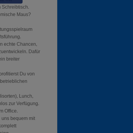
 Schreibtisch.
nomische Maus?
ltungsspielraum
tsführung.
en echte Chancen,
zuentwickeln. Dafür
in breiter
rofitierst Du von
betrieblichen
sorten), Lunch,
los zur Verfügung.
m Office.
u uns bequem mit
komplett