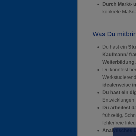
Durch Markt- 
konkrete Maßna
Was Du mitbri
Du hast ein
Stu
Kaufmann/-fra
Weiterbildung,
Du konntest be
Werkstudierende
idealerweise i
Du hast ein dig
Entwicklungen 
Du arbeitest d
frühzeitig, Sch
fehlerfreie Inte
Analytisches