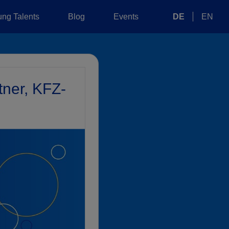
ng Talents
Blog
Events
DE
EN
tner, KFZ-