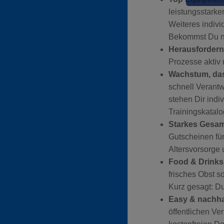
leistungsstark
Weiteres indiv
Bekommst Du na
Herausfordern
Prozesse aktiv
Wachstum, das 
schnell Verantw
stehen Dir indi
Trainingskatalo
Starkes Gesam
Gutscheinen für
Altersvorsorge
Food & Drinks
frisches Obst s
Kurz gesagt: D
Easy & nachha
öffentlichen Ve