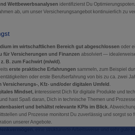
und Wettbewerbsanalysen
identifizierst Du Optimierungspotenz
hmen ab, um unser Versicherungsangebot kontinuierlich zu ve
ngst
dium im wirtschaftlichen Bereich gut abgeschlossen
oder e
u für Versicherungen und Finanzen
absolviert — idealerweis
 z. B. zum Fachwirt (m/w/d)
.
reits
erste praktische Erfahrungen
sammeln, zum Beispiel dur
ntätigkeiten oder erste Berufserfahrung von bis zu ca. zwei J
m Versicherungs-, Kfz- und/oder digitalen Umfeld
.
itales Mindset, i
nteressierst Dich für digitale Produkte und te
und hast Spaß daran, Dich in technische Themen und Prozesse
atenbasiert und behältst relevante KPIs im Blick.
Abweichung
nittstellen und Prozesse monitorst Du zuverlässig und sorgst so f
gration unserer Angebote.
 Denkvermögen
, eine strukturierte Arbeitsweise und sehr gute