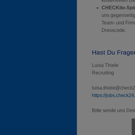
kostenfreien De
CHECKito-Spirit
uns gegenseitig
Team- und Firme
Dresscode.
Hast Du Frage
Luisa Thiele
Recruiting
luisa.thiele@check
https://jobs.check24
Bitte sende uns De