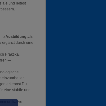
iale und leitest
rbessern.
ine
Ausbildung als
e ergänzt durch eine
ch Praktika,
ahren —
chnologische
 einzuarbeiten.
en erkennst Du
ür eine stabile und
 kommunikative