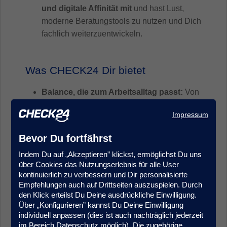
und digitale Affinität mit
und hast Lust,
moderne Beratungstools zu nutzen und Dich
fachlich weiterzuentwickeln.
Was CHECK24 Dir bietet
Balance, die zum Arbeitsalltag passt:
Von
Montag bis Donnerstag arbeiten wir im
Impressum
Office zusammen, freitags kannst Du mobil
arbeiten. Wir arbeiten bewusst vor Ort in
Bevor Du fortfährst
unserem Münchner Office – weil direkte
Indem Du auf „Akzeptieren” klickst, ermöglichst Du uns
Zusammenarbeit, schnelle Abstimmung und
über Cookies das Nutzungserlebnis für alle User
echtes Teamgefühl für uns im Alltag den
kontinuierlich zu verbessern und Dir personalisierte
Unterschied machen.
Empfehlungen auch auf Drittseiten auszuspielen. Durch
Das Beste aus beiden Welten:
Bei uns
den Klick erteilst Du Deine ausdrückliche Einwilligung.
Über „Konfigurieren” kannst Du Deine Einwilligung
bekommst Du die Sicherheit und Stabilität
individuell anpassen (dies ist auch nachträglich jederzeit
eines etablierten Unternehmens –
im Bereich Datenschutz möglich). Die zugehörige