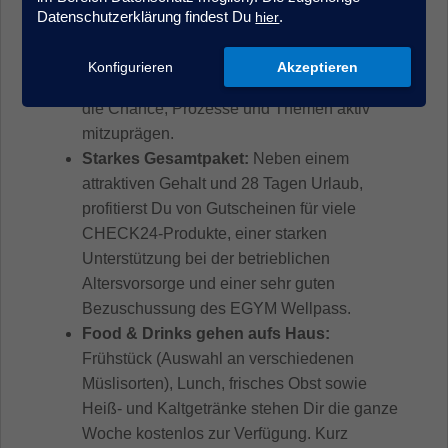
kombiniert mit dem Drive, der
Datenschutzerklärung findest Du
.
hier
Geschwindigkeit und dem
Gestaltungsspielraum eines Startups. Wir
Konfigurieren
Akzeptieren
denken langfristig und geben Dir gleichzeitig
die Chance, Prozesse und Themen aktiv
mitzuprägen.
Starkes Gesamtpaket:
Neben einem
attraktiven Gehalt und 28 Tagen Urlaub,
profitierst Du von Gutscheinen für viele
CHECK24-Produkte, einer starken
Unterstützung bei der betrieblichen
Altersvorsorge und einer sehr guten
Bezuschussung des EGYM Wellpass.
Food & Drinks gehen aufs Haus:
Frühstück (Auswahl an verschiedenen
Müslisorten), Lunch, frisches Obst sowie
Heiß- und Kaltgetränke stehen Dir die ganze
Woche kostenlos zur Verfügung. Kurz