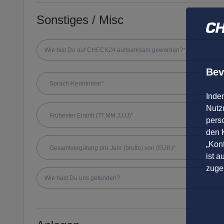
Sonstiges / Misc
Wie bist Du auf CHECK24 aufmerksam geworden?*
Bev
Sprach-Kenntnisse*
Inde
Nutzu
pers
den K
„Konf
ist a
zuge
Wie hast Du uns gefunden?