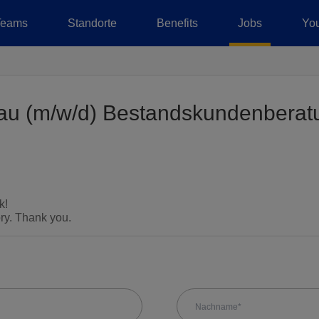
Teams
Standorte
Benefits
Jobs
You
au (m/w/d) Bestandskundenberatu
k!
ory. Thank you.