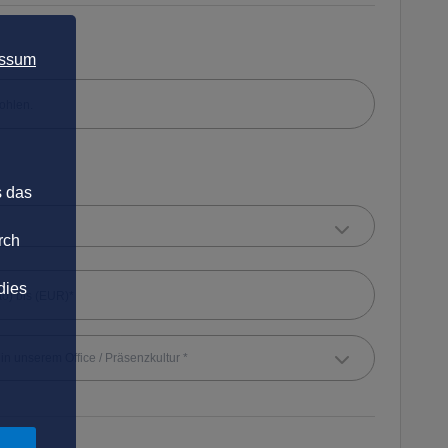
essum
s das
rch
dies
t in unserem Office / Präsenzkultur *