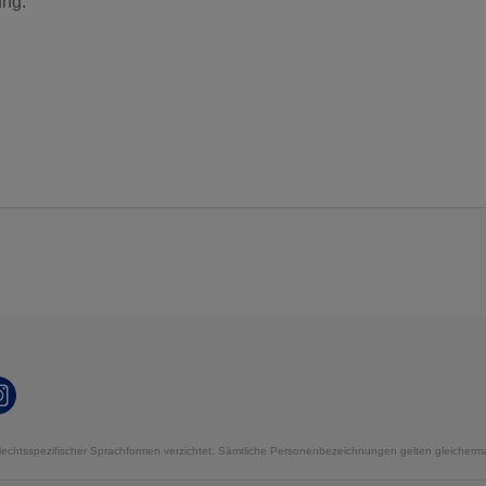
ung.
echtsspezifischer Sprachformen verzichtet. Sämtliche Personenbezeichnungen gelten gleicherma