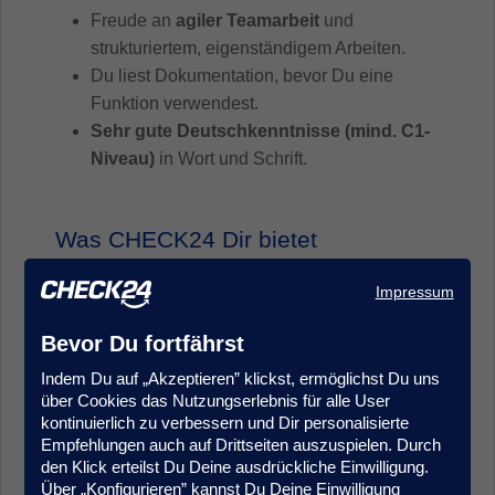
Freude an
agiler Teamarbeit
und
strukturiertem, eigenständigem Arbeiten.
Du liest Dokumentation, bevor Du eine
Funktion verwendest.
Sehr gute Deutschkenntnisse (mind. C1-
Niveau)
in Wort und Schrift.
Was CHECK24 Dir bietet
Das Beste aus beiden Welten:
Bei uns
Impressum
bekommst Du die Sicherheit und Stabilität
Bevor Du fortfährst
eines etablierten Unternehmens –
kombiniert mit dem Drive, der
Indem Du auf „Akzeptieren” klickst, ermöglichst Du uns
Geschwindigkeit und dem
über Cookies das Nutzungserlebnis für alle User
kontinuierlich zu verbessern und Dir personalisierte
Gestaltungsspielraum eines Startups. Wir
Empfehlungen auch auf Drittseiten auszuspielen. Durch
denken langfristig und geben Dir gleichzeitig
den Klick erteilst Du Deine ausdrückliche Einwilligung.
die Chance, Prozesse und Themen aktiv
Über „Konfigurieren” kannst Du Deine Einwilligung