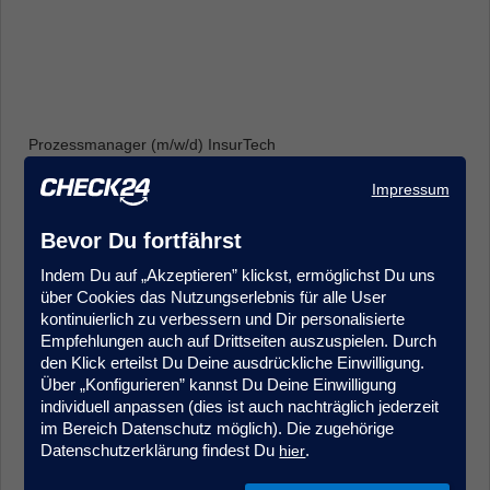
Prozessmanager (m/w/d) InsurTech
Produkt- & Projektmanagement
Impressum
Frankfurt
Bevor Du fortfährst
Indem Du auf „Akzeptieren” klickst, ermöglichst Du uns
über Cookies das Nutzungserlebnis für alle User
kontinuierlich zu verbessern und Dir personalisierte
Empfehlungen auch auf Drittseiten auszuspielen. Durch
den Klick erteilst Du Deine ausdrückliche Einwilligung.
Über „Konfigurieren” kannst Du Deine Einwilligung
Sales Agent (m/w/d) Quereinstieg Vorsorgeversicherung
individuell anpassen (dies ist auch nachträglich jederzeit
Kundenberatung & Service
im Bereich Datenschutz möglich). Die zugehörige
München
Datenschutzerklärung findest Du
.
hier