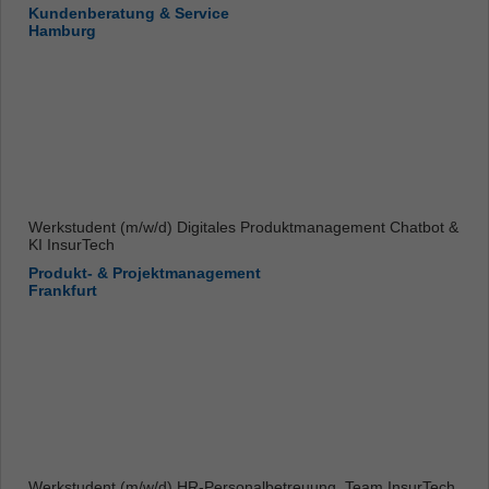
Kundenberatung & Service
Hamburg
Werkstudent (m/w/d) Digitales Produktmanagement Chatbot &
KI InsurTech
Produkt- & Projektmanagement
Frankfurt
Werkstudent (m/w/d) HR-Personalbetreuung, Team InsurTech