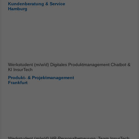
Kundenberatung & Service
Hamburg
Werkstudent (m/w/d) Digitales Produktmanagement Chatbot &
KI InsurTech
Produkt- & Projektmanagement
Frankfurt
Werkstudent (m/w/d) HR-Personalbetreuung, Team InsurTech