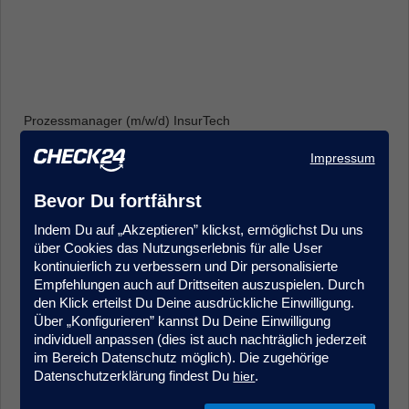
Prozessmanager (m/w/d) InsurTech
Produkt- & Projektmanagement
Impressum
Frankfurt
Bevor Du fortfährst
Indem Du auf „Akzeptieren” klickst, ermöglichst Du uns
über Cookies das Nutzungserlebnis für alle User
kontinuierlich zu verbessern und Dir personalisierte
Empfehlungen auch auf Drittseiten auszuspielen. Durch
den Klick erteilst Du Deine ausdrückliche Einwilligung.
Über „Konfigurieren” kannst Du Deine Einwilligung
Sales Agent (m/w/d) Quereinstieg Vorsorgeversicherung
individuell anpassen (dies ist auch nachträglich jederzeit
Kundenberatung & Service
im Bereich Datenschutz möglich). Die zugehörige
München
Datenschutzerklärung findest Du
.
hier