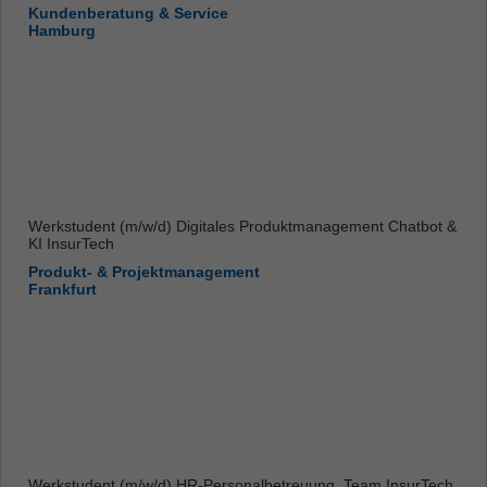
Kundenberatung & Service
Hamburg
Werkstudent (m/w/d) Digitales Produktmanagement Chatbot &
KI InsurTech
Produkt- & Projektmanagement
Frankfurt
Werkstudent (m/w/d) HR-Personalbetreuung, Team InsurTech