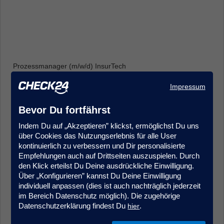
Prozessmanager (m/w/d) InsurTech
Produkt- & Projektmanagement
Impressum
Frankfurt
Bevor Du fortfährst
Indem Du auf „Akzeptieren” klickst, ermöglichst Du uns
über Cookies das Nutzungserlebnis für alle User
kontinuierlich zu verbessern und Dir personalisierte
Empfehlungen auch auf Drittseiten auszuspielen. Durch
den Klick erteilst Du Deine ausdrückliche Einwilligung.
Über „Konfigurieren” kannst Du Deine Einwilligung
Sales Agent (m/w/d) Quereinstieg Vorsorgeversicherung
individuell anpassen (dies ist auch nachträglich jederzeit
Kundenberatung & Service
im Bereich Datenschutz möglich). Die zugehörige
München
Datenschutzerklärung findest Du
.
hier