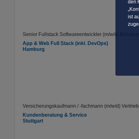
den K
„Konf
ist a
zuge
Senior Fullstack Softwareentwickler (m/w/d) KI-Lösu
App & Web Full Stack (inkl. DevOps)
Hamburg
Versicherungskaufmann / -fachmann (m/w/d) Vertrie
Kundenberatung & Service
Stuttgart