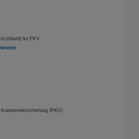
st (m/w/d) für PKV
ervice
te Krankenversicherung (PKV)