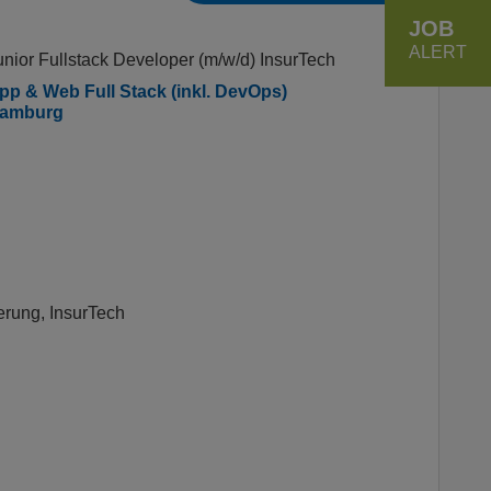
JOB
ALERT
unior Fullstack Developer (m/w/d) InsurTech
pp & Web Full Stack (inkl. DevOps)
amburg
erung, InsurTech