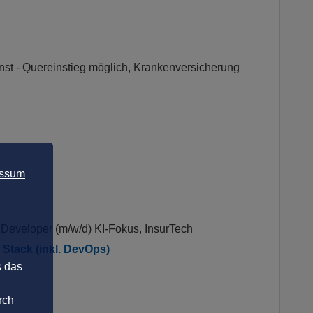
t - Quereinstieg möglich, Krankenversicherung
essum
 Developer (m/w/d) KI-Fokus, InsurTech
Stack (inkl. DevOps)
s das
rch