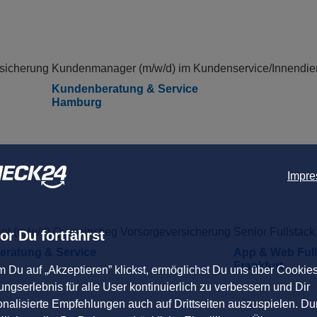
sicherung
Kundenmanager (m/w/d) im Kundenservice/Innendiens
Kundenberatung & Service
Hamburg
Impr
nt (m/w/d) Quereinstieg Vorsorgeversicherung
Senior Fullstack
or Du fortfährst
ratung & Service
App & Web Full 
Frankfurt
m Du auf „Akzeptieren” klickst, ermöglichst Du uns über Cookie
ngserlebnis für alle User kontinuierlich zu verbessern und Dir
onalisierte Empfehlungen auch auf Drittseiten auszuspielen. Du