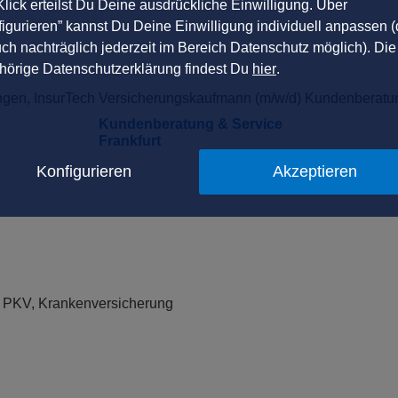
lick erteilst Du Deine ausdrückliche Einwilligung. Über
igurieren” kannst Du Deine Einwilligung individuell anpassen (
uch nachträglich jederzeit im Bereich Datenschutz möglich). Die
hörige Datenschutzerklärung findest Du
hier
.
ngen, InsurTech
Versicherungskaufmann (m/w/d) Kundenberatu
Kundenberatung & Service
Frankfurt
Konfigurieren
Akzeptieren
b PKV, Krankenversicherung