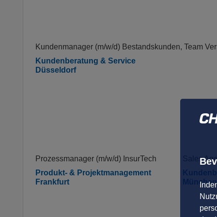
Kundenmanager (m/w/d) Bestandskunden, Team Ver
Kundenberatung & Service
Düsseldorf
Prozessmanager (m/w/d) InsurTech
Sales Age
Bev
Produkt- & Projektmanagement
Kundenbe
Frankfurt
München
Inde
Nutzu
pers