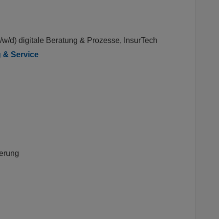
w/d) digitale Beratung & Prozesse, InsurTech
 & Service
herung