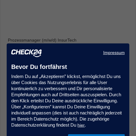
Prozessmanager (m/w/d) InsurTech
Produkt- & Projektmanagement
Impressum
Frankfurt
Bevor Du fortfährst
Indem Du auf „Akzeptieren” klickst, ermöglichst Du uns
über Cookies das Nutzungserlebnis für alle User
kontinuierlich zu verbessern und Dir personalisierte
Empfehlungen auch auf Drittseiten auszuspielen. Durch
den Klick erteilst Du Deine ausdrückliche Einwilligung.
Über „Konfigurieren” kannst Du Deine Einwilligung
Sales Agent (m/w/d) Quereinstieg Vorsorgeversicherung
individuell anpassen (dies ist auch nachträglich jederzeit
Kundenberatung & Service
im Bereich Datenschutz möglich). Die zugehörige
München
Datenschutzerklärung findest Du
.
hier