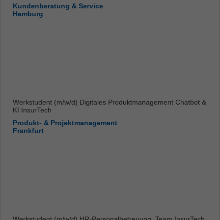
Kundenberatung & Service
Hamburg
Werkstudent (m/w/d) Digitales Produktmanagement Chatbot &
KI InsurTech
Produkt- & Projektmanagement
Frankfurt
Werkstudent (m/w/d) HR-Personalbetreuung, Team InsurTech