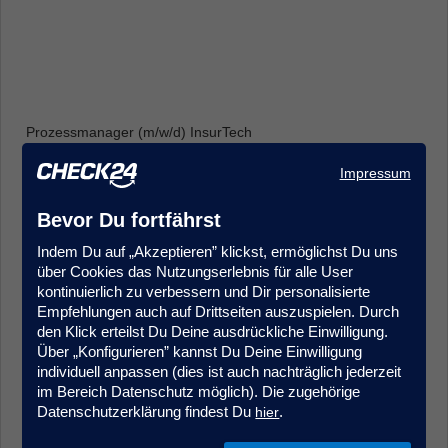
Prozessmanager (m/w/d) InsurTech
Produkt- & Projektmanagement
Impressum
Frankfurt
Bevor Du fortfährst
Indem Du auf „Akzeptieren” klickst, ermöglichst Du uns
über Cookies das Nutzungserlebnis für alle User
kontinuierlich zu verbessern und Dir personalisierte
Empfehlungen auch auf Drittseiten auszuspielen. Durch
den Klick erteilst Du Deine ausdrückliche Einwilligung.
Über „Konfigurieren” kannst Du Deine Einwilligung
Sales Agent (m/w/d) Quereinstieg Vorsorgeversicherung
individuell anpassen (dies ist auch nachträglich jederzeit
Kundenberatung & Service
im Bereich Datenschutz möglich). Die zugehörige
München
Datenschutzerklärung findest Du
.
hier