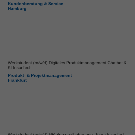
Kundenberatung & Service
Hamburg
Werkstudent (m/w/d) Digitales Produktmanagement Chatbot &
KI InsurTech
Produkt- & Projektmanagement
Frankfurt
Werkstudent (m/w/d) HR-Personalbetreuung, Team InsurTech