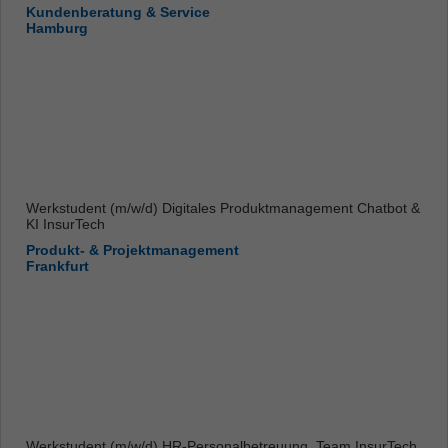
Kundenberatung & Service
Hamburg
Werkstudent (m/w/d) Digitales Produktmanagement Chatbot &
KI InsurTech
Produkt- & Projektmanagement
Frankfurt
Werkstudent (m/w/d) HR-Personalbetreuung, Team InsurTech