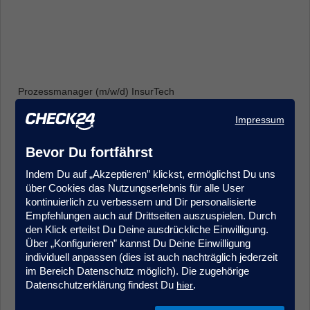
Prozessmanager (m/w/d) InsurTech
Produkt- & Projektmanagement
Impressum
Frankfurt
Bevor Du fortfährst
Indem Du auf „Akzeptieren” klickst, ermöglichst Du uns
über Cookies das Nutzungserlebnis für alle User
kontinuierlich zu verbessern und Dir personalisierte
Empfehlungen auch auf Drittseiten auszuspielen. Durch
den Klick erteilst Du Deine ausdrückliche Einwilligung.
Über „Konfigurieren” kannst Du Deine Einwilligung
Sales Agent (m/w/d) Quereinstieg Vorsorgeversicherung
individuell anpassen (dies ist auch nachträglich jederzeit
Kundenberatung & Service
im Bereich Datenschutz möglich). Die zugehörige
München
Datenschutzerklärung findest Du
.
hier