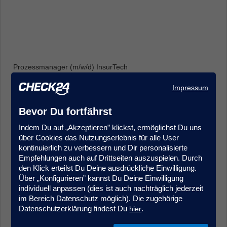
Prozessmanager (m/w/d) InsurTech
Produkt- & Projektmanagement
Impressum
Frankfurt
Bevor Du fortfährst
Indem Du auf „Akzeptieren” klickst, ermöglichst Du uns
über Cookies das Nutzungserlebnis für alle User
kontinuierlich zu verbessern und Dir personalisierte
Empfehlungen auch auf Drittseiten auszuspielen. Durch
den Klick erteilst Du Deine ausdrückliche Einwilligung.
Über „Konfigurieren” kannst Du Deine Einwilligung
Sales Agent (m/w/d) Quereinstieg Vorsorgeversicherung
individuell anpassen (dies ist auch nachträglich jederzeit
Kundenberatung & Service
im Bereich Datenschutz möglich). Die zugehörige
München
Datenschutzerklärung findest Du
.
hier