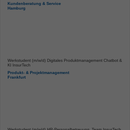
Kundenberatung & Service
Hamburg
Werkstudent (m/w/d) Digitales Produktmanagement Chatbot &
KI InsurTech
Produkt- & Projektmanagement
Frankfurt
Werkstudent (m/w/d) HR-Personalbetreuung, Team InsurTech