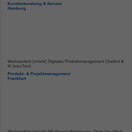
Kundenberatung & Service
Hamburg
Werkstudent (m/w/d) Digitales Produktmanagement Chatbot &
KI InsurTech
Produkt- & Projektmanagement
Frankfurt
Werkstudent (m/w/d) HR-Personalbetreuung, Team InsurTech