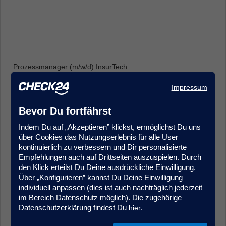
Prozessmanager (m/w/d) InsurTech
Produkt- & Projektmanagement
Impressum
Frankfurt
Bevor Du fortfährst
Indem Du auf „Akzeptieren” klickst, ermöglichst Du uns
über Cookies das Nutzungserlebnis für alle User
kontinuierlich zu verbessern und Dir personalisierte
Empfehlungen auch auf Drittseiten auszuspielen. Durch
den Klick erteilst Du Deine ausdrückliche Einwilligung.
Über „Konfigurieren” kannst Du Deine Einwilligung
Sales Agent (m/w/d) Quereinstieg Vorsorgeversicherung
individuell anpassen (dies ist auch nachträglich jederzeit
Kundenberatung & Service
im Bereich Datenschutz möglich). Die zugehörige
München
Datenschutzerklärung findest Du
.
hier