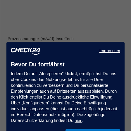
Prozessmanager (m/w/d) InsurTech
Produkt- & Projektmanagement
Impressum
Frankfurt
Bevor Du fortfährst
Indem Du auf „Akzeptieren” klickst, ermöglichst Du uns
über Cookies das Nutzungserlebnis für alle User
kontinuierlich zu verbessern und Dir personalisierte
Empfehlungen auch auf Drittseiten auszuspielen. Durch
den Klick erteilst Du Deine ausdrückliche Einwilligung.
Über „Konfigurieren” kannst Du Deine Einwilligung
Sales Agent (m/w/d) Quereinstieg Vorsorgeversicherung
individuell anpassen (dies ist auch nachträglich jederzeit
Kundenberatung & Service
im Bereich Datenschutz möglich). Die zugehörige
München
Datenschutzerklärung findest Du
.
hier