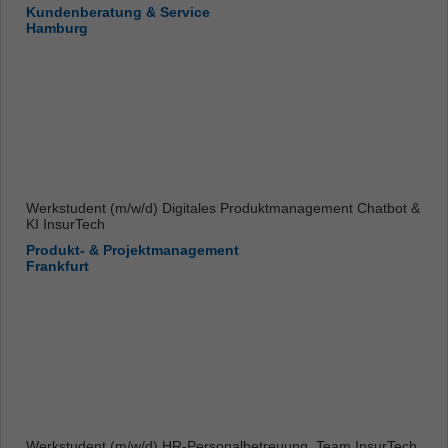
Kundenberatung & Service
Hamburg
Werkstudent (m/w/d) Digitales Produktmanagement Chatbot &
KI InsurTech
Produkt- & Projektmanagement
Frankfurt
Werkstudent (m/w/d) HR-Personalbetreuung, Team InsurTech