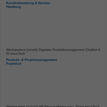
Kundenberatung & Service
Hamburg
Werkstudent (m/w/d) Digitales Produktmanagement Chatbot &
KI InsurTech
Produkt- & Projektmanagement
Frankfurt
Werkstudent (m/w/d) HR-Personalbetreuung, Team InsurTech