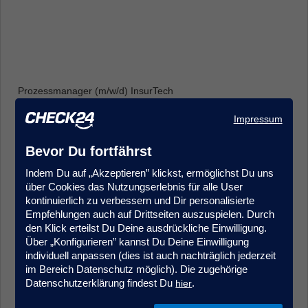
Prozessmanager (m/w/d) InsurTech
Produkt- & Projektmanagement
Impressum
Frankfurt
Bevor Du fortfährst
Indem Du auf „Akzeptieren” klickst, ermöglichst Du uns
über Cookies das Nutzungserlebnis für alle User
kontinuierlich zu verbessern und Dir personalisierte
Empfehlungen auch auf Drittseiten auszuspielen. Durch
den Klick erteilst Du Deine ausdrückliche Einwilligung.
Über „Konfigurieren” kannst Du Deine Einwilligung
Sales Agent (m/w/d) Quereinstieg Vorsorgeversicherung
individuell anpassen (dies ist auch nachträglich jederzeit
Kundenberatung & Service
im Bereich Datenschutz möglich). Die zugehörige
München
Datenschutzerklärung findest Du
.
hier