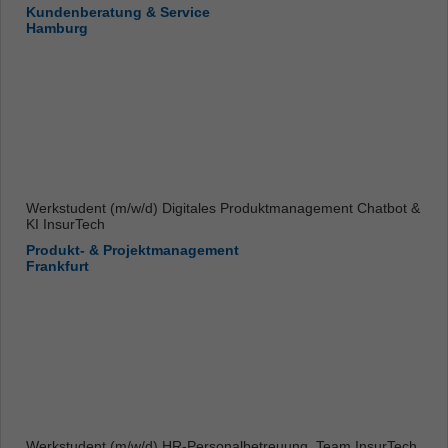
Kundenberatung & Service
Hamburg
Werkstudent (m/w/d) Digitales Produktmanagement Chatbot &
KI InsurTech
Produkt- & Projektmanagement
Frankfurt
Werkstudent (m/w/d) HR-Personalbetreuung, Team InsurTech