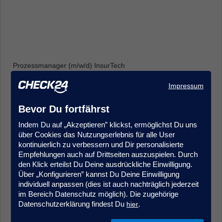
Prozessmanager (m/w/d) InsurTech
Produkt- & Projektmanagement
Impressum
Frankfurt
Bevor Du fortfährst
Indem Du auf „Akzeptieren” klickst, ermöglichst Du uns
über Cookies das Nutzungserlebnis für alle User
kontinuierlich zu verbessern und Dir personalisierte
Empfehlungen auch auf Drittseiten auszuspielen. Durch
den Klick erteilst Du Deine ausdrückliche Einwilligung.
Über „Konfigurieren” kannst Du Deine Einwilligung
Sales Agent (m/w/d) Quereinstieg Vorsorgeversicherung
individuell anpassen (dies ist auch nachträglich jederzeit
Kundenberatung & Service
im Bereich Datenschutz möglich). Die zugehörige
München
Datenschutzerklärung findest Du
.
hier